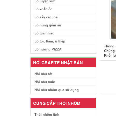
Lò luyện kim
Lò xoắn ốc
Lò sấy các loại
Lò nung gốm sứ
Lò gia nhiệt
Lò tôi, Ram, ủ thép
Thông s
Lò nướng PIZZA
Chúng 
Khối lư
NỒI GRAFITE NHẬT BẢN
Nồi nấu rót
Nồi nấu múc
Nồi nấu nhôm qua sử dụng
CUNG CẤP THỎI NHÔM
Thỏi nhôm tinh