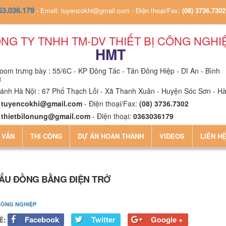
63.036.179
-
Email: tuyencokhi@gmail.com
-
Điện thoại/Fax:
(08) 3736.7302
NG TY TNHH TM-DV THIẾT BỊ CÔNG NGHI
HMT
om trưng bày : 55/6C - KP Đông Tác - Tân Đông Hiệp - Dĩ An - Bình
g
ánh Hà Nội : 67 Phố Thạch Lỗi - Xã Thanh Xuân - Huyện Sóc Sơn - Hà
:
tuyencokhi@gmail.com
- Điện thoại/Fax:
(08) 3736.7302
:
thietbilonung@gmail.com
- Điện thoại:
0363036179
 VẤN
THI CÔNG
DỰ ÁN HOÀN THÀNH
VIDEOS
LIÊN H
ẤU ĐỒNG BẰNG ĐIỆN TRỞ
CÔNG NGHIỆP
Facebook
Twitter
Google +
Ẻ: