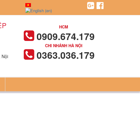
ỆP
HCM
0909.674.179
CHI NHÁNH HÀ NỘI
0363.036.179
 Nội
Ệ