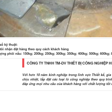
ố kỹ thuật:
tôi nhận đặt hàng theo quy cách khách hàng
ợng phôi nấu: 150kg; 200kg; 250kg; 300kg; 350kg; 400kg; 500kg; 600kg; 
CÔNG TY TNHH TM-DV THIẾT BỊ CÔNG NGHIỆP 
Với hơn 10 năm kinh nghiệp trong lĩnh vực Thiết kế, gia c
chịu nhiệt, lắp đặt các loại lò công nghiệp theo quy tr
đáp ứng mọi nhu cầu của khách hàng với chất lượng tốt 