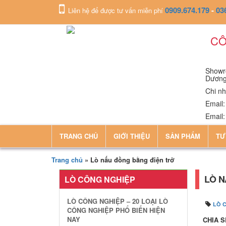
0909.674.179
-
03
Liên hệ để được tư vấn miễn phí
CÔ
Showro
Dươn
Chi nh
Email
Email
TRANG CHỦ
GIỚI THIỆU
SẢN PHẨM
TƯ
Trang chủ
»
Lò nấu đồng bằng điện trở
LÒ N
LÒ CÔNG NGHIỆP
LÒ CÔNG NGHIỆP – 20 LOẠI LÒ
LÒ 
CÔNG NGHIỆP PHỔ BIẾN HIỆN
NAY
CHIA S