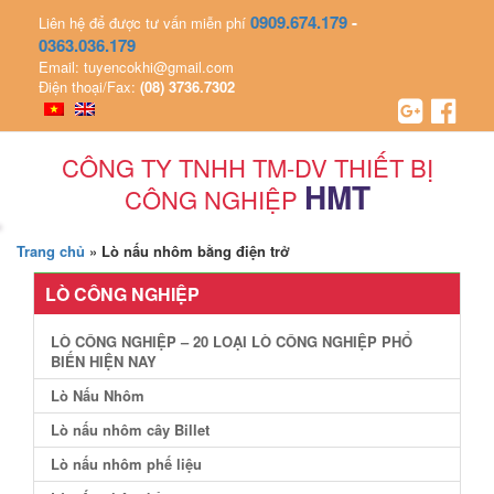
0909.674.179
-
Liên hệ để được tư vấn miễn phí
0363.036.179
Email: tuyencokhi@gmail.com
Điện thoại/Fax:
(08) 3736.7302
CÔNG TY TNHH TM-DV THIẾT BỊ
HMT
CÔNG NGHIỆP
Trang chủ
»
Lò nấu nhôm bằng điện trở
LÒ CÔNG NGHIỆP
LÒ CÔNG NGHIỆP – 20 LOẠI LÒ CÔNG NGHIỆP PHỔ
BIẾN HIỆN NAY
Lò Nấu Nhôm
Lò nấu nhôm cây Billet
Lò nấu nhôm phế liệu