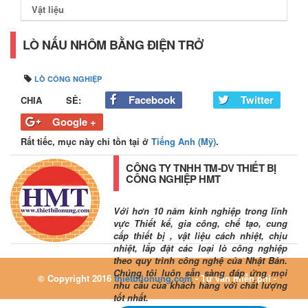
Vật liệu
LÒ NẤU NHÔM BẰNG ĐIỆN TRỞ
LÒ CÔNG NGHIỆP
Facebook
Twitter
CHIA SẺ:
Google +
Rất tiếc, mục này chỉ tồn tại ở
Tiếng Anh (Mỹ)
.
CÔNG TY TNHH TM-DV THIẾT BỊ
CÔNG NGHIỆP HMT
Với hơn 10 năm kinh nghiệp trong lĩnh
vực Thiết kế, gia công, chế tạo, cung
cấp thiết bị , vật liệu cách nhiệt, chịu
nhiệt, lắp đặt các loại lò công nghiệp
theo quy trình công nghệ của Nhật Bản.
Chúng tôi luôn sẵn sàng đáp ứng mọi
© Copyright 2016
thietbilonung.com
- Tư vấn miễn phí -
nhu cầu của khách hàng với chất lượng
tốt nhất.