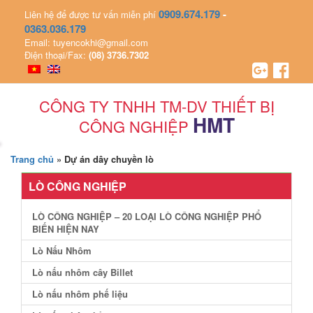
0909.674.179
-
Liên hệ để được tư vấn miễn phí
0363.036.179
Email: tuyencokhi@gmail.com
Điện thoại/Fax:
(08) 3736.7302
CÔNG TY TNHH TM-DV THIẾT BỊ
HMT
CÔNG NGHIỆP
Trang chủ
»
Dự án dây chuyền lò
LÒ CÔNG NGHIỆP
LÒ CÔNG NGHIỆP – 20 LOẠI LÒ CÔNG NGHIỆP PHỔ
BIẾN HIỆN NAY
Lò Nấu Nhôm
Lò nấu nhôm cây Billet
Lò nấu nhôm phế liệu