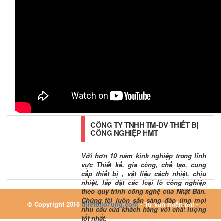
CÔNG TY TNHH TM-DV THIẾT BỊ
CÔNG NGHIỆP HMT
Với hơn 10 năm kinh nghiệp trong lĩnh
vực Thiết kế, gia công, chế tạo, cung
cấp thiết bị , vật liệu cách nhiệt, chịu
nhiệt, lắp đặt các loại lò công nghiệp
theo quy trình công nghệ của Nhật Bản.
Chúng tôi luôn sẵn sàng đáp ứng mọi
© Copyright 2016
thietbilonung.com
- Tư vấn miễn phí -
nhu cầu của khách hàng với chất lượng
tốt nhất.