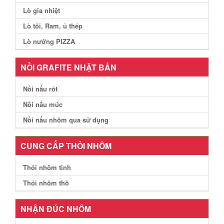
Lò gia nhiệt
Lò tôi, Ram, ủ thép
Lò nướng PIZZA
NỒI GRAFITE NHẬT BẢN
Nồi nấu rót
Nồi nấu múc
Nồi nấu nhôm qua sử dụng
CUNG CẤP THỎI NHÔM
Thỏi nhôm tinh
Thỏi nhôm thô
NHẬN ĐÚC NHÔM