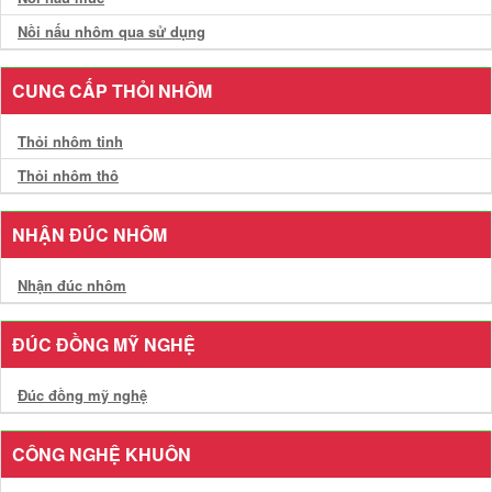
Nồi nấu nhôm qua sử dụng
CUNG CẤP THỎI NHÔM
Thỏi nhôm tinh
Thỏi nhôm thô
NHẬN ĐÚC NHÔM
Nhận đúc nhôm
ĐÚC ĐỒNG MỸ NGHỆ
Đúc đồng mỹ nghệ
CÔNG NGHỆ KHUÔN