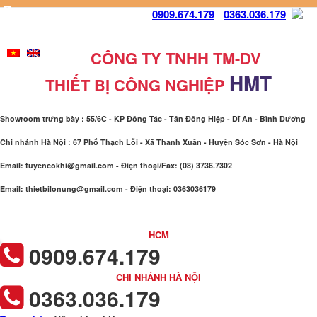
0909.674.179
-
0363.036.179
Liên hệ để được tư vấn miễn phí
-
Email: tuyencokhi@gmail.com
-
Điện thoại/Fax:
(08) 3736.7302
CÔNG TY TNHH TM-DV
HMT
THIẾT BỊ CÔNG NGHIỆP
Showroom trưng bày : 55/6C - KP Đông Tác - Tân Đông Hiệp - Dĩ An - Bình Dương
Chi nhánh Hà Nội : 67 Phố Thạch Lỗi - Xã Thanh Xuân - Huyện Sóc Sơn - Hà Nội
Email:
tuyencokhi@gmail.com
- Điện thoại/Fax:
(08) 3736.7302
Email:
thietbilonung@gmail.com
- Điện thoại:
0363036179
HCM
0909.674.179
CHI NHÁNH HÀ NỘI
0363.036.179