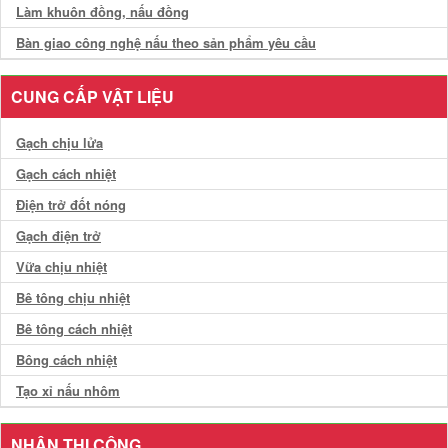
Làm khuôn đồng, nấu đồng
Bàn giao công nghệ nấu theo sản phẩm yêu cầu
CUNG CẤP VẬT LIỆU
Gạch chịu lửa
Gạch cách nhiệt
Điện trở đốt nóng
Gạch điện trở
Vữa chịu nhiệt
Bê tông chịu nhiệt
Bê tông cách nhiệt
Bông cách nhiệt
Tạo xỉ nấu nhôm
NHẬN THI CÔNG