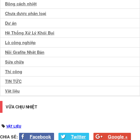
Bông cách nhiệt
Chưa được phân loại
Dự án
Hệ Thống Xử Lý Khói Bụi
Lò công nghiệp
Nồi Grafite Nhật Bản
Sửa chữa
Thi công
TIN TỨC
Vật liệu
VỮA CHỊU NHIỆT
VẬT LIỆU
Facebook
Twitter
Google +
CHIA SẺ: