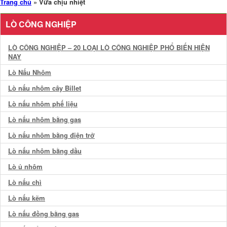
Trang chủ
»
Vữa chịu nhiệt
LÒ CÔNG NGHIỆP
LÒ CÔNG NGHIỆP – 20 LOẠI LÒ CÔNG NGHIỆP PHỔ BIẾN HIỆN
NAY
Lò Nấu Nhôm
Lò nấu nhôm cây Billet
Lò nấu nhôm phế liệu
Lò nấu nhôm bằng gas
Lò nấu nhôm bằng điện trở
Lò nấu nhôm bằng dầu
Lò ủ nhôm
Lò nấu chì
Lò nấu kẽm
Lò nấu đồng bằng gas