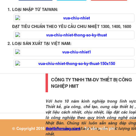
LOẠI NHẬP TỪ TAIWAN:
ĐẠT TIÊU CHUẨN THEO YÊU CẦU CHIU NHIỆT 1300, 1400, 1600
LOẠI SẢN XUẤT TẠI VIỆT NAM:
CÔNG TY TNHH TM-DV THIẾT BỊ CÔNG
NGHIỆP HMT
Với hơn 10 năm kinh nghiệp trong lĩnh vực
Thiết kế, gia công, chế tạo, cung cấp thiết bị ,
vật liệu cách nhiệt, chịu nhiệt, lắp đặt các loại
lò công nghiệp theo quy trình công nghệ của
Nhật Bản. Chúng tôi luôn sẵn sàng đáp ứng
© Copyright 2016
mọi nhu cầu của khách hàng với chất lượng tốt
thietbilonung.com
- Tư vấn miễn phí -
nhất.