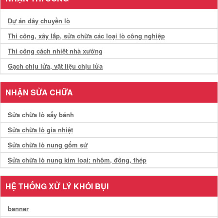
Dự án dây chuyền lò
Thi công, xây lắp, sửa chữa các loại lò công nghiệp
Thi công cách nhiệt nhà xưởng
Gạch chịu lửa, vật liệu chịu lửa
NHẬN SỬA CHỮA
Sửa chữa lò sấy bánh
Sửa chữa lò gia nhiệt
Sửa chữa lò nung gốm sứ
Sửa chữa lò nung kim loại: nhôm, đồng, thép
HỆ THỐNG XỬ LÝ KHÓI BỤI
banner