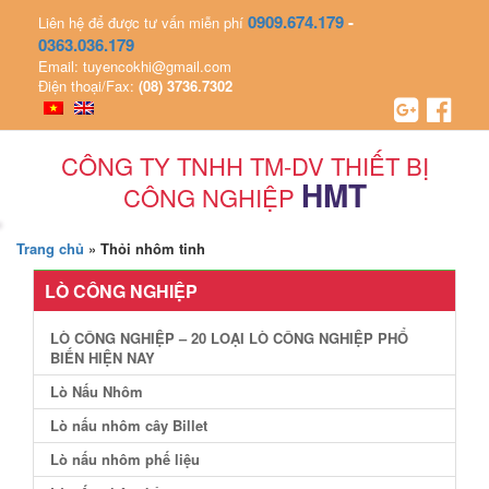
0909.674.179
-
Liên hệ để được tư vấn miễn phí
0363.036.179
Email: tuyencokhi@gmail.com
Điện thoại/Fax:
(08) 3736.7302
CÔNG TY TNHH TM-DV THIẾT BỊ
HMT
CÔNG NGHIỆP
Trang chủ
»
Thỏi nhôm tinh
LÒ CÔNG NGHIỆP
LÒ CÔNG NGHIỆP – 20 LOẠI LÒ CÔNG NGHIỆP PHỔ
BIẾN HIỆN NAY
Lò Nấu Nhôm
Lò nấu nhôm cây Billet
Lò nấu nhôm phế liệu