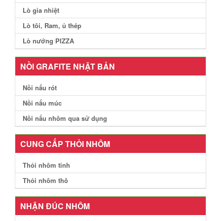
Lò gia nhiệt
Lò tôi, Ram, ủ thép
Lò nướng PIZZA
NỒI GRAFITE NHẬT BẢN
Nồi nấu rót
Nồi nấu múc
Nồi nấu nhôm qua sử dụng
CUNG CẤP THỎI NHÔM
Thỏi nhôm tinh
Thỏi nhôm thô
NHẬN ĐÚC NHÔM