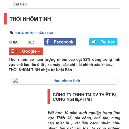
Vật liệu
THỎI NHÔM TINH
CHƯA ĐƯỢC PHÂN LOẠI
Facebook
Twitter
CHIA SẺ:
Google +
Thỏi nhôm có hàm lượng nhôm cao đạt 92% dùng trong lĩnh
vực chế tạo lốc ô tô , xe máy ,các chi tiết chính xác khác….
THỎI NHÔM TINH nhập từ Nhật Bản
CÔNG TY TNHH TM-DV THIẾT BỊ
CÔNG NGHIỆP HMT
Với hơn 10 năm kinh nghiệp trong lĩnh
vực Thiết kế, gia công, chế tạo, cung
cấp thiết bị , vật liệu cách nhiệt, chịu
nhiệt, lắp đặt các loại lò công nghiệp