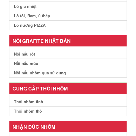
Lò gia nhiệt
Lò tôi, Ram, ủ thép
Lò nướng PIZZA
NỒI GRAFITE NHẬT BẢN
Nồi nấu rót
Nồi nấu múc
Nồi nấu nhôm qua sử dụng
CUNG CẤP THỎI NHÔM
Thỏi nhôm tinh
Thỏi nhôm thô
NHẬN ĐÚC NHÔM