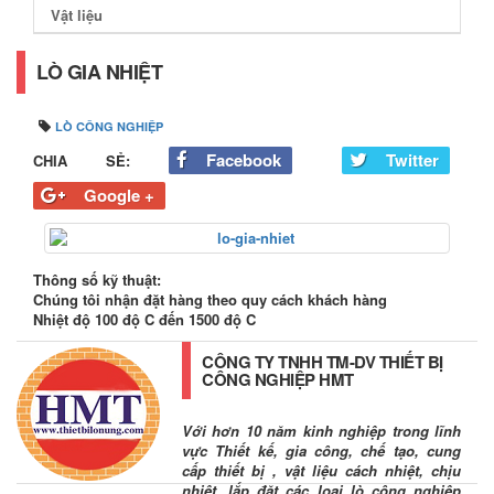
Vật liệu
LÒ GIA NHIỆT
LÒ CÔNG NGHIỆP
Facebook
Twitter
CHIA SẺ:
Google +
Thông số kỹ thuật:
Chúng tôi nhận đặt hàng theo quy cách khách hàng
Nhiệt độ 100 độ C đến 1500 độ C
CÔNG TY TNHH TM-DV THIẾT BỊ
CÔNG NGHIỆP HMT
Với hơn 10 năm kinh nghiệp trong lĩnh
vực Thiết kế, gia công, chế tạo, cung
cấp thiết bị , vật liệu cách nhiệt, chịu
nhiệt, lắp đặt các loại lò công nghiệp