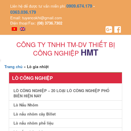
0909.674.179
-
Liên hệ để được tư vấn miễn phí
0363.036.179
Email: tuyencokhi@gmail.com
Điện thoại/Fax:
(08) 3736.7302
CÔNG TY TNHH TM-DV THIẾT BỊ
HMT
CÔNG NGHIỆP
Trang chủ
»
Lò gia nhiệt
LÒ CÔNG NGHIỆP
LÒ CÔNG NGHIỆP – 20 LOẠI LÒ CÔNG NGHIỆP PHỔ
BIẾN HIỆN NAY
Lò Nấu Nhôm
Lò nấu nhôm cây Billet
Lò nấu nhôm phế liệu