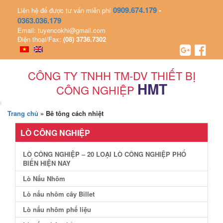
0909.674.179
-
Liên hệ để được tư vấn miễn phí
0363.036.179
Email: tuyencokhi@gmail.com
Điện thoại/Fax:
(08) 3736.7302
CÔNG TY TNHH TM-DV THIẾT BỊ
HMT
CÔNG NGHIỆP
Trang chủ
»
Bê tông cách nhiệt
LÒ CÔNG NGHIỆP
LÒ CÔNG NGHIỆP – 20 LOẠI LÒ CÔNG NGHIỆP PHỔ
BIẾN HIỆN NAY
Lò Nấu Nhôm
Lò nấu nhôm cây Billet
Lò nấu nhôm phế liệu