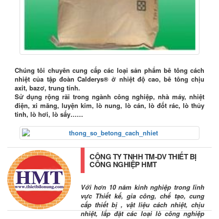
Chúng tôi chuyên cung cấp các loại sản phẩm bê tông cách
nhiệt của tập đoàn Calderys® ở nhiệt độ cao, bê tông chịu
axit, bazơ, trung tính.
Sử dụng rộng rãi trong ngành công nghiệp, nhà máy, nhiệt
điện, xi măng, luyện kim, lò nung, lò cán, lò đốt rác, lò thủy
tinh, lò hơi, lò sấy……
CÔNG TY TNHH TM-DV THIẾT BỊ
CÔNG NGHIỆP HMT
Với hơn 10 năm kinh nghiệp trong lĩnh
vực Thiết kế, gia công, chế tạo, cung
cấp thiết bị , vật liệu cách nhiệt, chịu
nhiệt, lắp đặt các loại lò công nghiệp