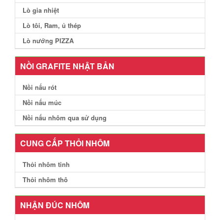
Lò gia nhiệt
Lò tôi, Ram, ủ thép
Lò nướng PIZZA
NỒI GRAFITE NHẬT BẢN
Nồi nấu rót
Nồi nấu múc
Nồi nấu nhôm qua sử dụng
CUNG CẤP THỎI NHÔM
Thỏi nhôm tinh
Thỏi nhôm thô
NHẬN ĐÚC NHÔM