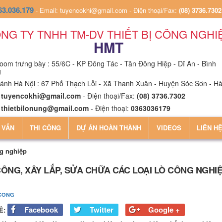
63.036.179
-
Email: tuyencokhi@gmail.com
-
Điện thoại/Fax:
(08) 3736.7302
NG TY TNHH TM-DV THIẾT BỊ CÔNG NGHI
HMT
om trưng bày : 55/6C - KP Đông Tác - Tân Đông Hiệp - Dĩ An - Bình
g
ánh Hà Nội : 67 Phố Thạch Lỗi - Xã Thanh Xuân - Huyện Sóc Sơn - Hà
:
tuyencokhi@gmail.com
- Điện thoại/Fax:
(08) 3736.7302
:
thietbilonung@gmail.com
- Điện thoại:
0363036179
 VẤN
THI CÔNG
DỰ ÁN HOÀN THÀNH
VIDEOS
LIÊN H
ng nghiệp
CÔNG, XÂY LẮP, SỬA CHỮA CÁC LOẠI LÒ CÔNG NGHI
 CÔNG
Facebook
Twitter
Google +
Ẻ: