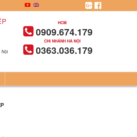
ỆP
HCM
0909.674.179
CHI NHÁNH HÀ NỘI
0363.036.179
 Nội
Ệ
ỆP