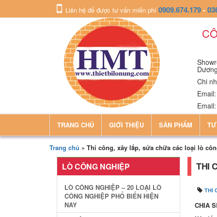
0909.674.179
-
03
Liên hệ để được tư vấn miễn phí
CÔ
Showro
Dươn
Chi nh
Email
Email
TRANG CHỦ
GIỚI THIỆU
SẢN PHẨM
TƯ
Trang chủ
»
Thi công, xây lắp, sửa chữa các loại lò cô
THI 
LÒ CÔNG NGHIỆP
LÒ CÔNG NGHIỆP – 20 LOẠI LÒ
THI
CÔNG NGHIỆP PHỔ BIẾN HIỆN
NAY
CHIA S