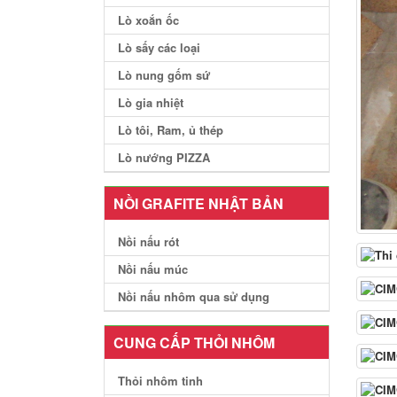
Lò xoắn ốc
Lò sấy các loại
Lò nung gốm sứ
Lò gia nhiệt
Lò tôi, Ram, ủ thép
Lò nướng PIZZA
NỒI GRAFITE NHẬT BẢN
Nồi nấu rót
Nồi nấu múc
Nồi nấu nhôm qua sử dụng
CUNG CẤP THỎI NHÔM
Thỏi nhôm tinh