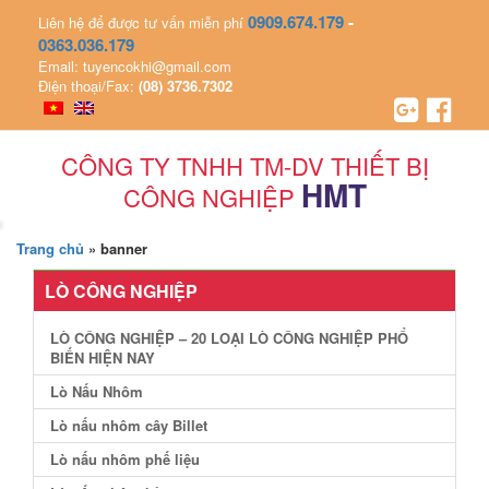
0909.674.179
-
Liên hệ để được tư vấn miễn phí
0363.036.179
Email: tuyencokhi@gmail.com
Điện thoại/Fax:
(08) 3736.7302
CÔNG TY TNHH TM-DV THIẾT BỊ
HMT
CÔNG NGHIỆP
Trang chủ
»
banner
LÒ CÔNG NGHIỆP
LÒ CÔNG NGHIỆP – 20 LOẠI LÒ CÔNG NGHIỆP PHỔ
BIẾN HIỆN NAY
Lò Nấu Nhôm
Lò nấu nhôm cây Billet
Lò nấu nhôm phế liệu