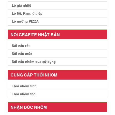
Lò gia nhiệt
Lò tôi, Ram, ủ thép
Lò nướng PIZZA
NỒI GRAFITE NHẬT BẢN
Nồi nấu rót
Nồi nấu múc
Nồi nấu nhôm qua sử dụng
CUNG CẤP THỎI NHÔM
Thỏi nhôm tinh
Thỏi nhôm thô
NHẬN ĐÚC NHÔM