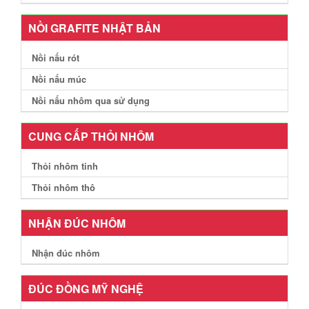
NỒI GRAFITE NHẬT BẢN
Nồi nấu rót
Nồi nấu múc
Nồi nấu nhôm qua sử dụng
CUNG CẤP THỎI NHÔM
Thỏi nhôm tinh
Thỏi nhôm thô
NHẬN ĐÚC NHÔM
Nhận đúc nhôm
ĐÚC ĐỒNG MỸ NGHỆ