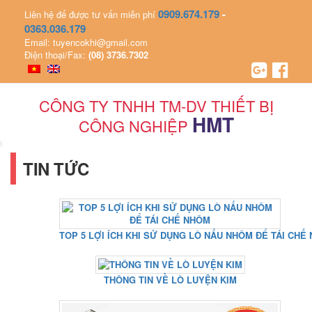
0909.674.179
-
Liên hệ để được tư vấn miễn phí
0363.036.179
Email: tuyencokhi@gmail.com
Điện thoại/Fax:
(08) 3736.7302
CÔNG TY TNHH TM-DV THIẾT BỊ
HMT
CÔNG NGHIỆP
TIN TỨC
TOP 5 LỢI ÍCH KHI SỬ DỤNG LÒ NẤU NHÔM ĐỂ TÁI CHẾ
THÔNG TIN VỀ LÒ LUYỆN KIM