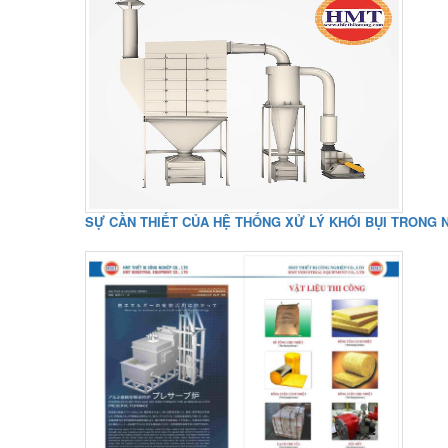
SỰ CẦN THIẾT CỦA HỆ THỐNG XỬ LÝ KHÓI BỤI TRONG