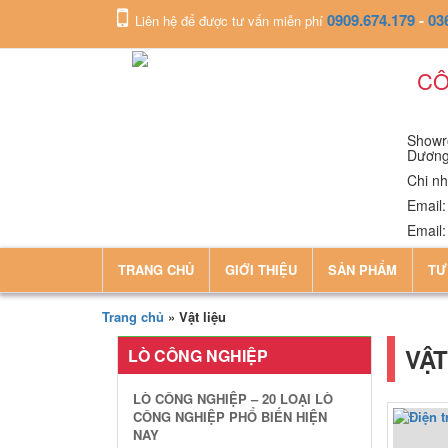
0909.674.179
-
03
Liên hệ để được tư vấn miễn phí
CÔ
Showro
Dươn
Chi nh
Email
Email
TRANG CHỦ
GIỚI THIỆU
SẢN PHẨM
TƯ
Trang chủ
»
Vật liệu
VẬT
LÒ CÔNG NGHIỆP
LÒ CÔNG NGHIỆP – 20 LOẠI LÒ
CÔNG NGHIỆP PHỔ BIẾN HIỆN
NAY