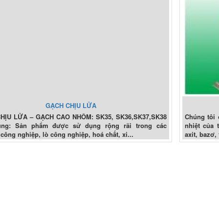
GẠCH CHỊU LỬA
HỊU LỬA – GẠCH CAO NHÔM: SK35, SK36,SK37,SK38
Chúng tôi 
ng: Sản phẩm được sử dụng rộng rãi trong các
nhiệt của 
công nghiệp, lò công nghiệp, hoá chất, xi...
axit, bazơ, 