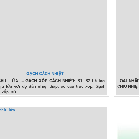
GẠCH CÁCH NHIỆT
HỊU LỬA – GẠCH XỐP CÁCH NHIỆT: B1, B2 Là loại
LOẠI NHẬ
ịu lửa với độ dẫn nhiệt thấp, có cấu trúc xốp. Gạch
CHIU NHIỆT
a xốp sử...