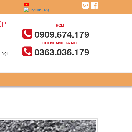
ỆP
HCM
0909.674.179
CHI NHÁNH HÀ NỘI
0363.036.179
 Nội
Ệ