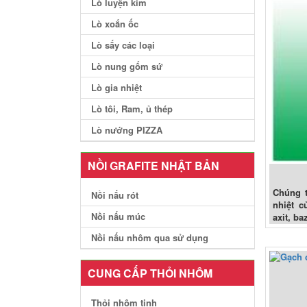
Lò luyện kim
Lò xoắn ốc
Lò sấy các loại
Lò nung gốm sứ
Lò gia nhiệt
Lò tôi, Ram, ủ thép
Lò nướng PIZZA
NỒI GRAFITE NHẬT BẢN
Chúng t
Nồi nấu rót
nhiệt c
Nồi nấu múc
axit, ba
Nồi nấu nhôm qua sử dụng
CUNG CẤP THỎI NHÔM
Thỏi nhôm tinh