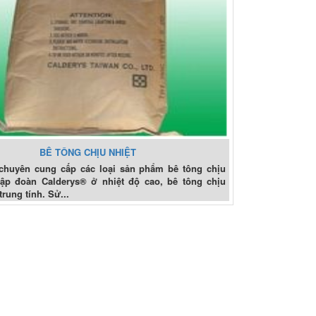
BÊ TÔNG CHỊU NHIỆT
chuyên cung cấp các loại sản phẩm bê tông chịu
tập đoàn Calderys® ở nhiệt độ cao, bê tông chịu
trung tính. Sử...