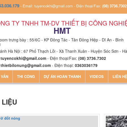
63.036.179
-
Email: tuyencokhi@gmail.com
-
Điện thoại/Fax:
(08) 3736.7302
NG TY TNHH TM-DV THIẾT BỊ CÔNG NGHI
HMT
om trưng bày : 55/6C - KP Đông Tác - Tân Đông Hiệp - Dĩ An - Bình
g
ánh Hà Nội : 67 Phố Thạch Lỗi - Xã Thanh Xuân - Huyện Sóc Sơn - Hà
:
tuyencokhi@gmail.com
- Điện thoại/Fax:
(08) 3736.7302
:
thietbilonung@gmail.com
- Điện thoại:
0363036179
 VẤN
THI CÔNG
DỰ ÁN HOÀN THÀNH
VIDEOS
LIÊN H
 LIỆU