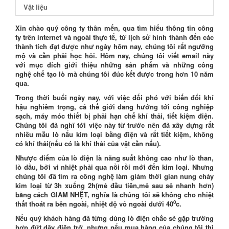
Vật liệu
Xin chào quý công ty thân mến, qua tìm hiểu thông tin công
ty trên internet và ngoài thực tế, từ lịch sử hình thành đến các
thành tích đạt được như ngày hôm nay, chúng tôi rất ngưỡng
mộ và cần phải học hỏi. Hôm nay, chúng tôi viết email này
với mục đích giới thiệu những sản phẩm và những công
nghệ chế tạo lò mà chúng tôi đúc kết được trong hơn 10 năm
qua.
Trong thời buổi ngày nay, với việc đối phó với biến đổi khí
hậu nghiêm trọng, cả thế giới đang hướng tới công nghiệp
sạch, máy móc thiết bị phải hạn chế khí thải, tiết kiệm điện.
Chúng tôi đã nghĩ tới việc này từ trước nên đã xây dựng rất
nhiều mẫu lò nấu kim loại bằng điện và rất tiết kiệm, không
có khí thải(nếu có là khí thải của vật cần nấu).
Nhược điểm
của lò điện là năng suất không cao như lò than,
lò dầu, bởi vì nhiệt phải qua nồi rồi mới đến kim loại.
Nhưng
chúng tôi đã tìm ra công nghệ làm giảm thời gian nung chảy
kim loại từ 3h xuống 2h(mẻ đầu tiên,mẻ sau sẻ nhanh hơn)
bằng cách GIAM NHỆT, nghĩa là chúng tôi sẽ không cho nhiệt
0
thất thoát ra bên ngoài, nhiệt độ vỏ ngoài dưới 40
c.
Nếu quý khách hàng đã từng dùng lò điện chắc sẽ gặp trường
hợp đứt dây điện trở, nhưng nếu mua hàng của chúng tôi thì