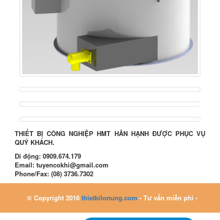
THIẾT BỊ CÔNG NGHIỆP HMT HÂN HẠNH ĐƯỢC PHỤC VỤ
QUÝ KHÁCH.
Di động:
0909.674.179
Email:
tuyencokhi@gmail.com
Phone/Fax:
(08) 3736.7302
© Copyright 2016
thietbilonung.com
- Tư vấn miễn phí -