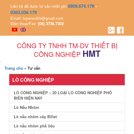
0909.674.179
-
Liên hệ để được tư vấn miễn phí
0363.036.179
Email: tuyencokhi@gmail.com
Điện thoại/Fax:
(08) 3736.7302
CÔNG TY TNHH TM-DV THIẾT BỊ
HMT
CÔNG NGHIỆP
Trang chủ
»
Tư vấn
LÒ CÔNG NGHIỆP
LÒ CÔNG NGHIỆP – 20 LOẠI LÒ CÔNG NGHIỆP PHỔ
BIẾN HIỆN NAY
Lò Nấu Nhôm
Lò nấu nhôm cây Billet
Lò nấu nhôm phế liệu