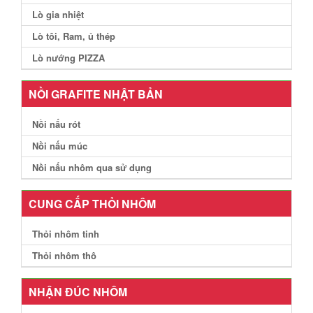
Lò gia nhiệt
Lò tôi, Ram, ủ thép
Lò nướng PIZZA
NỒI GRAFITE NHẬT BẢN
Nồi nấu rót
Nồi nấu múc
Nồi nấu nhôm qua sử dụng
CUNG CẤP THỎI NHÔM
Thỏi nhôm tinh
Thỏi nhôm thô
NHẬN ĐÚC NHÔM