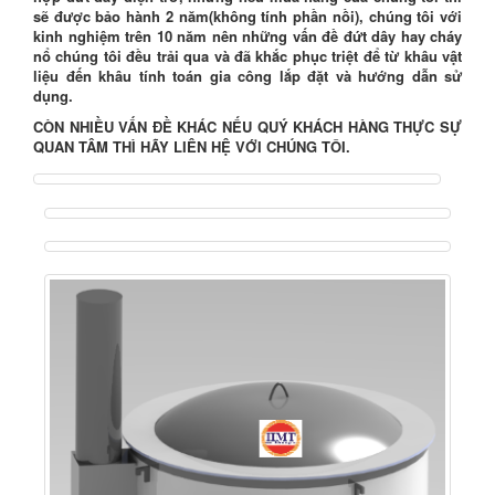
sẽ được
bảo hành 2 năm
(không tính phần nồi), chúng tôi với
kinh nghiệm trên 10 năm nên những vấn đề đứt dây hay cháy
nổ chúng tôi đều trải qua và đã khắc phục triệt để từ khâu vật
liệu đến khâu tính toán gia công lắp đặt và hướng dẫn sử
dụng.
CÒN NHIỀU VẤN ĐỀ KHÁC NẾU QUÝ KHÁCH HÀNG THỰC SỰ
QUAN TÂM THÌ HÃY LIÊN HỆ VỚI CHÚNG TÔI.