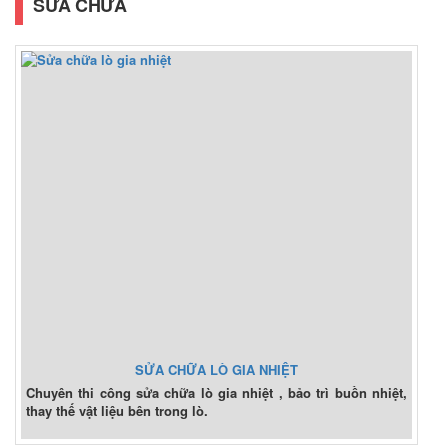
SỬA CHỮA
SỬA CHỮA LÒ GIA NHIỆT
Chuyên thi công sửa chữa lò gia nhiệt , bảo trì buồn nhiệt,
thay thế vật liệu bên trong lò.