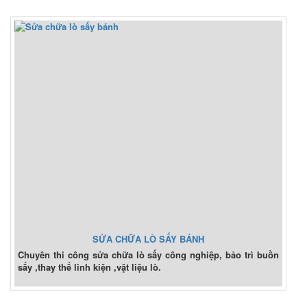
SỬA CHỮA LÒ SẤY BÁNH
Chuyên thi công sửa chữa lò sấy công nghiệp, bảo trì buồn
sấy ,thay thế linh kiện ,vật liệu lò.