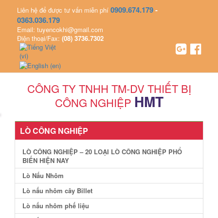
0909.674.179
-
Liên hệ để được tư vấn miễn phí
0363.036.179
Email: tuyencokhi@gmail.com
Điện thoại/Fax:
(08) 3736.7302
CÔNG TY TNHH TM-DV THIẾT BỊ
HMT
CÔNG NGHIỆP
LÒ CÔNG NGHIỆP
LÒ CÔNG NGHIỆP – 20 LOẠI LÒ CÔNG NGHIỆP PHỔ
BIẾN HIỆN NAY
Lò Nấu Nhôm
Lò nấu nhôm cây Billet
Lò nấu nhôm phế liệu