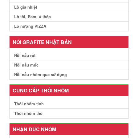
Lò gia nhiệt
Lò tôi, Ram, ủ thép
Lò nướng PIZZA
NỒI GRAFITE NHẬT BẢN
Nồi nấu rót
Nồi nấu múc
Nồi nấu nhôm qua sử dụng
CUNG CẤP THỎI NHÔM
Thỏi nhôm tinh
Thỏi nhôm thô
NHẬN ĐÚC NHÔM