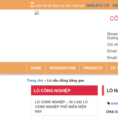
0909.674.179
-
03
Liên hệ để được tư vấn miễn phí
CÔ
Showro
Dươn
Chi nh
Email
Email
HOME
INTRODUCTION
PRODUCTS
TƯ 
Trang chủ
»
Lò nấu đồng bằng gas
LÒ 
LÒ CÔNG NGHIỆP
LÒ CÔNG NGHIỆP – 20 LOẠI LÒ
BAN
CÔNG NGHIỆP PHỔ BIẾN HIỆN
NAY
CHIA S