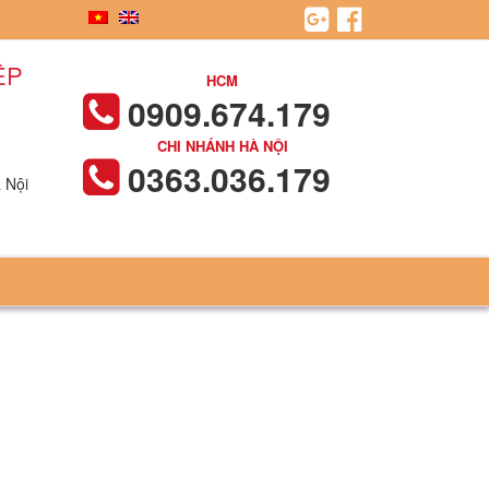
ỆP
HCM
0909.674.179
CHI NHÁNH HÀ NỘI
0363.036.179
 Nội