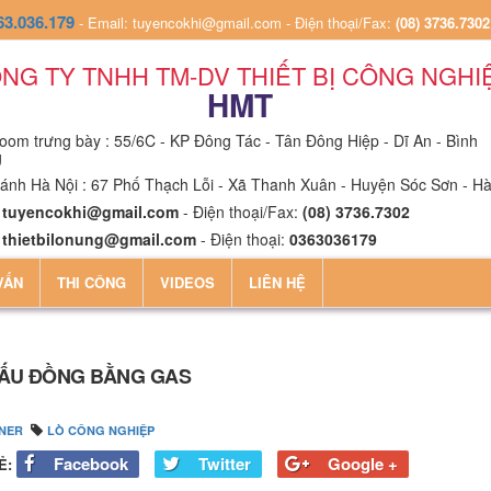
63.036.179
-
Email: tuyencokhi@gmail.com
-
Điện thoại/Fax:
(08) 3736.7302
NG TY TNHH TM-DV THIẾT BỊ CÔNG NGHI
HMT
om trưng bày : 55/6C - KP Đông Tác - Tân Đông Hiệp - Dĩ An - Bình
g
ánh Hà Nội : 67 Phố Thạch Lỗi - Xã Thanh Xuân - Huyện Sóc Sơn - Hà
:
tuyencokhi@gmail.com
- Điện thoại/Fax:
(08) 3736.7302
:
thietbilonung@gmail.com
- Điện thoại:
0363036179
VẤN
THI CÔNG
VIDEOS
LIÊN HỆ
NẤU ĐỒNG BẰNG GAS
NER
LÒ CÔNG NGHIỆP
Facebook
Twitter
Google +
Ẻ: