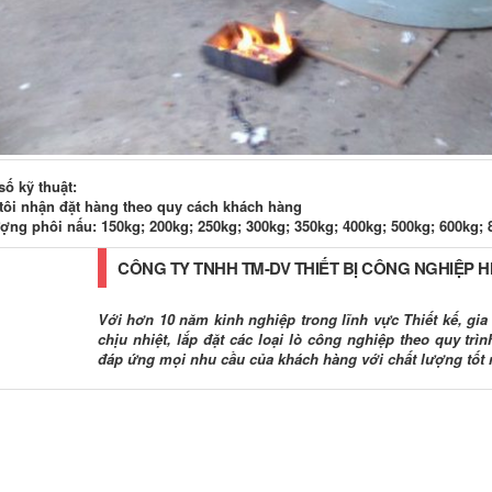
ố kỹ thuật:
tôi nhận đặt hàng theo quy cách khách hàng
ợng phôi nấu: 150kg; 200kg; 250kg; 300kg; 350kg; 400kg; 500kg; 600kg; 
CÔNG TY TNHH TM-DV THIẾT BỊ CÔNG NGHIỆP 
Với hơn 10 năm kinh nghiệp trong lĩnh vực Thiết kế, gia c
chịu nhiệt, lắp đặt các loại lò công nghiệp theo quy tr
đáp ứng mọi nhu cầu của khách hàng với chất lượng tốt 