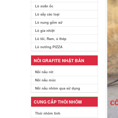
Lò xoắn ốc
Lò sấy các loại
Lò nung gốm sứ
Lò gia nhiệt
Lò tôi, Ram, ủ thép
Lò nướng PIZZA
NỒI GRAFITE NHẬT BẢN
Nồi nấu rót
Nồi nấu múc
Nồi nấu nhôm qua sử dụng
CUNG CẤP THỎI NHÔM
Thỏi nhôm tinh