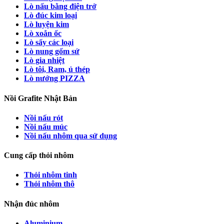
Lò nấu bằng điện trở
Lò đúc kim loại
Lò luyện kim
Lò xoắn ốc
Lò sấy các loại
Lò nung gốm sứ
Lò gia nhiệt
Lò tôi, Ram, ủ thép
Lò nướng PIZZA
Nồi Grafite Nhật Bản
Nồi nấu rót
Nồi nấu múc
Nồi nấu nhôm qua sử dụng
Cung cấp thỏi nhôm
Thỏi nhôm tinh
Thỏi nhôm thô
Nhận đúc nhôm
Aluminium