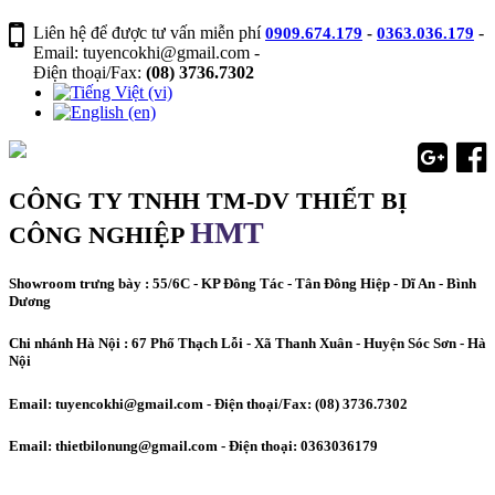
Liên hệ để được tư vấn miễn phí
-
0909.674.179
-
0363.036.179
Email: tuyencokhi@gmail.com
-
Điện thoại/Fax:
(08) 3736.7302
CÔNG TY TNHH TM-DV THIẾT BỊ
HMT
CÔNG NGHIỆP
Showroom trưng bày : 55/6C - KP Đông Tác - Tân Đông Hiệp - Dĩ An - Bình
Dương
Chi nhánh Hà Nội : 67 Phố Thạch Lỗi - Xã Thanh Xuân - Huyện Sóc Sơn - Hà
Nội
Email:
tuyencokhi@gmail.com
- Điện thoại/Fax:
(08) 3736.7302
Email:
thietbilonung@gmail.com
- Điện thoại:
0363036179