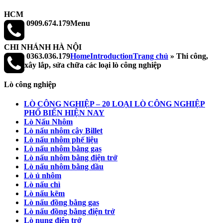
HCM
0909.674.179
Menu
CHI NHÁNH HÀ NỘI
0363.036.179
Home
Introduction
Trang chủ
»
Thi công,
xây lắp, sửa chữa các loại lò công nghiệp
Lò công nghiệp
LÒ CÔNG NGHIỆP – 20 LOẠI LÒ CÔNG NGHIỆP
PHỔ BIẾN HIỆN NAY
Lò Nấu Nhôm
Lò nấu nhôm cây Billet
Lò nấu nhôm phế liệu
Lò nấu nhôm bằng gas
Lò nấu nhôm bằng điện trở
Lò nấu nhôm bằng dầu
Lò ủ nhôm
Lò nấu chì
Lò nấu kẽm
Lò nấu đồng bằng gas
Lò nấu đồng bằng điện trở
Lò nung điện trở