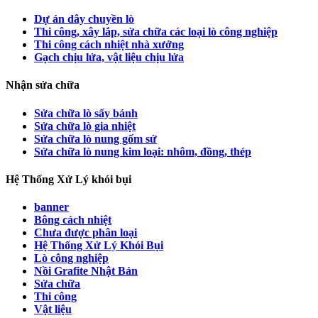
Dự án dây chuyền lò
Thi công, xây lắp, sửa chữa các loại lò công nghiệp
Thi công cách nhiệt nhà xưởng
Gạch chịu lửa, vật liệu chịu lửa
Nhận sửa chữa
Sửa chữa lò sấy bánh
Sửa chữa lò gia nhiệt
Sửa chữa lò nung gốm sứ
Sửa chữa lò nung kim loại: nhôm, đồng, thép
Hệ Thống Xử Lý khói bụi
banner
Bông cách nhiệt
Chưa được phân loại
Hệ Thống Xử Lý Khói Bụi
Lò công nghiệp
Nồi Grafite Nhật Bản
Sửa chữa
Thi công
Vật liệu