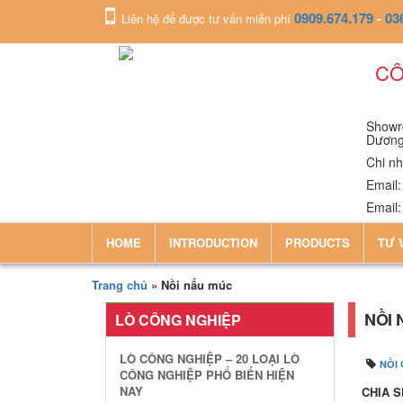
0909.674.179
-
03
Liên hệ để được tư vấn miễn phí
CÔ
Showro
Dươn
Chi nh
Email
Email
HOME
INTRODUCTION
PRODUCTS
TƯ 
Trang chủ
»
Nồi nấu múc
NỒI 
LÒ CÔNG NGHIỆP
LÒ CÔNG NGHIỆP – 20 LOẠI LÒ
NỒI
CÔNG NGHIỆP PHỔ BIẾN HIỆN
NAY
CHIA S