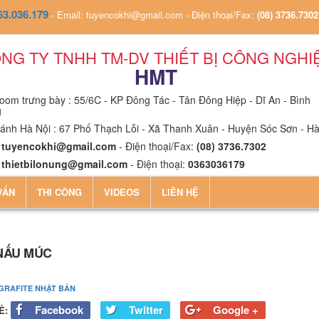
63.036.179
-
Email: tuyencokhi@gmail.com
-
Điện thoại/Fax:
(08) 3736.7302
NG TY TNHH TM-DV THIẾT BỊ CÔNG NGHI
HMT
om trưng bày : 55/6C - KP Đông Tác - Tân Đông Hiệp - Dĩ An - Bình
g
ánh Hà Nội : 67 Phố Thạch Lỗi - Xã Thanh Xuân - Huyện Sóc Sơn - Hà
:
tuyencokhi@gmail.com
- Điện thoại/Fax:
(08) 3736.7302
:
thietbilonung@gmail.com
- Điện thoại:
0363036179
VẤN
THI CÔNG
VIDEOS
LIÊN HỆ
NẤU MÚC
 GRAFITE NHẬT BẢN
Facebook
Twitter
Google +
Ẻ: