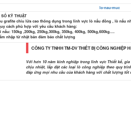
 SỐ KỸ THUẬT
ệu grafite chiu lửa cao thông dụng trong lĩnh vực lò nấu đồng , lò nấu 
quy cách phù hợp với yêu cầu khách hàng:
 nấu: 150kg ,200kg, 250kg,300kg, 350kg, 400kg, 500kg,600kg….
ẩm nhập từ nhật bản đảm bảo chất lượng
CÔNG TY TNHH TM-DV THIẾT BỊ CÔNG NGHIỆP 
Với hơn 10 năm kinh nghiệp trong lĩnh vực Thiết kế, gia c
chịu nhiệt, lắp đặt các loại lò công nghiệp theo quy tr
đáp ứng mọi nhu cầu của khách hàng với chất lượng tốt 