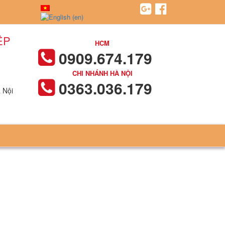
ỆP
HCM
0909.674.179
CHI NHÁNH HÀ NỘI
0363.036.179
 Nội