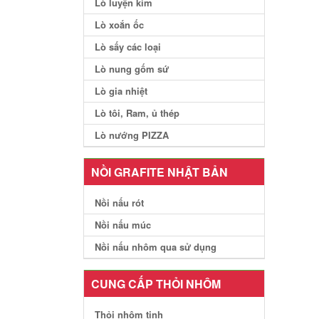
Lò luyện kim
Lò xoắn ốc
Lò sấy các loại
Lò nung gốm sứ
Lò gia nhiệt
Lò tôi, Ram, ủ thép
Lò nướng PIZZA
NỒI GRAFITE NHẬT BẢN
Nồi nấu rót
Nồi nấu múc
Nồi nấu nhôm qua sử dụng
CUNG CẤP THỎI NHÔM
Thỏi nhôm tinh