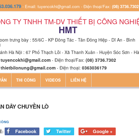
63.036.179
-
Email: tuyencokhi@gmail.com
-
Điện thoại/Fax:
(08) 3736.7302
NG TY TNHH TM-DV THIẾT BỊ CÔNG NGHI
HMT
om trưng bày : 55/6C - KP Đông Tác - Tân Đông Hiệp - Dĩ An - Bình
g
ánh Hà Nội : 67 Phố Thạch Lỗi - Xã Thanh Xuân - Huyện Sóc Sơn - Hà
:
tuyencokhi@gmail.com
- Điện thoại/Fax:
(08) 3736.7302
:
thietbilonung@gmail.com
- Điện thoại:
0363036179
VẤN
THI CÔNG
VIDEOS
LIÊN HỆ
N DÂY CHUYỀN LÒ
 CÔNG
Facebook
Twitter
Google +
Ẻ: