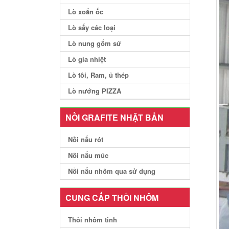
Lò xoắn ốc
Lò sấy các loại
Lò nung gốm sứ
Lò gia nhiệt
Lò tôi, Ram, ủ thép
Lò nướng PIZZA
NỒI GRAFITE NHẬT BẢN
Nồi nấu rót
Nồi nấu múc
Nồi nấu nhôm qua sử dụng
CUNG CẤP THỎI NHÔM
Thỏi nhôm tinh