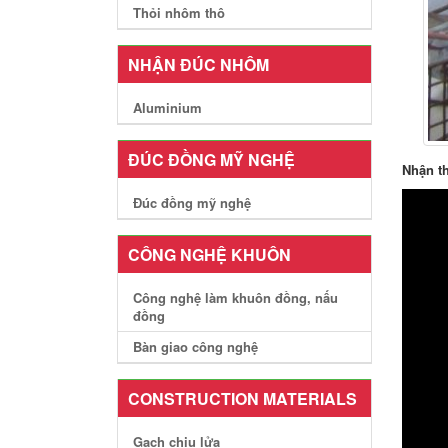
Thỏi nhôm thô
NHẬN ĐÚC NHÔM
Aluminium
ĐÚC ĐỒNG MỸ NGHỆ
Nhận th
Đúc đồng mỹ nghệ
CÔNG NGHỆ KHUÔN
Công nghệ làm khuôn đồng, nấu
đồng
Bàn giao công nghệ
CONSTRUCTION MATERIALS
Gạch chịu lửa