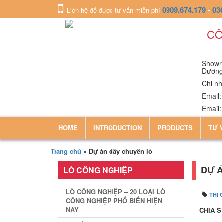
0909.674.179
-
03
Liên hệ để được tư vấn miễn phí
CÔ
Showro
Dươn
Chi nh
Email
Email
HOME
INTRODUCTION
PRODUCTS
TƯ 
Trang chủ
»
Dự án dây chuyền lò
DỰ Á
LÒ CÔNG NGHIỆP
LÒ CÔNG NGHIỆP – 20 LOẠI LÒ
THI
CÔNG NGHIỆP PHỔ BIẾN HIỆN
NAY
CHIA S