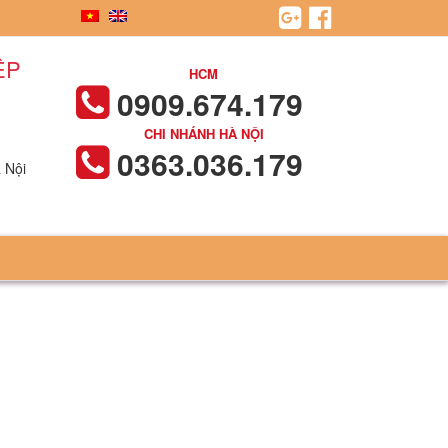
ỆP
HCM
0909.674.179
CHI NHÁNH HÀ NỘI
0363.036.179
 Nội