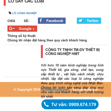
LÒ SẤY CÁC LOẠI
LÒ CÔNG NGHIỆP
Facebook
Twitter
CHIA SẺ:
Google +
Thông số kỹ thuật:
Chúng tôi nhận đặt hàng theo quy cách khách hàng
CÔNG TY TNHH TM-DV THIẾT BỊ
CÔNG NGHIỆP HMT
Với hơn 10 năm kinh nghiệp trong lĩnh
vực Thiết kế, gia công, chế tạo, cung
cấp thiết bị , vật liệu cách nhiệt, chịu
nhiệt, lắp đặt các loại lò công nghiệp
theo quy trình công nghệ của Nhật Bản.
Chúng tôi luôn sẵn sàng đáp ứng mọi
© Copyright 2016
thietbilonung.com
- Tư vấn miễn phí -
nhu cầu của khách hàng với chất lượng
tốt nhất.
Tư vấn: 0909.674.179
0909.674.179 - 0363.036.179