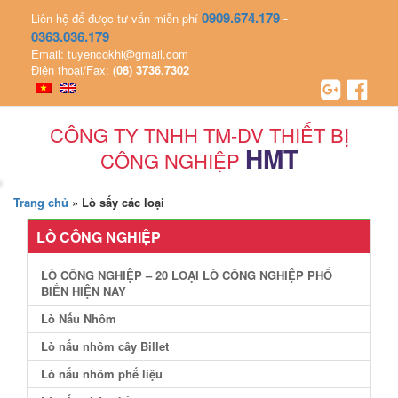
0909.674.179
-
Liên hệ để được tư vấn miễn phí
0363.036.179
Email: tuyencokhi@gmail.com
Điện thoại/Fax:
(08) 3736.7302
CÔNG TY TNHH TM-DV THIẾT BỊ
HMT
CÔNG NGHIỆP
Trang chủ
»
Lò sấy các loại
LÒ CÔNG NGHIỆP
LÒ CÔNG NGHIỆP – 20 LOẠI LÒ CÔNG NGHIỆP PHỔ
BIẾN HIỆN NAY
Lò Nấu Nhôm
Lò nấu nhôm cây Billet
Lò nấu nhôm phế liệu