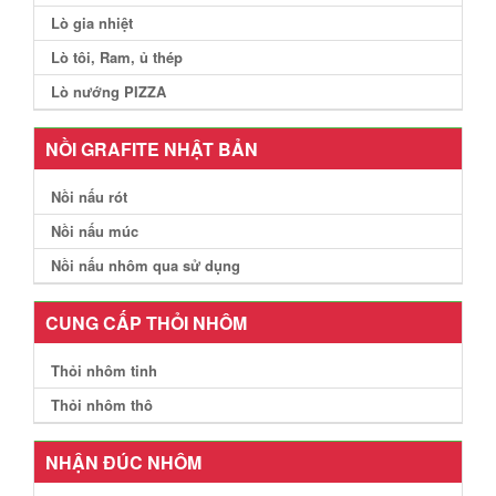
Lò gia nhiệt
Lò tôi, Ram, ủ thép
Lò nướng PIZZA
NỒI GRAFITE NHẬT BẢN
Nồi nấu rót
Nồi nấu múc
Nồi nấu nhôm qua sử dụng
CUNG CẤP THỎI NHÔM
Thỏi nhôm tinh
Thỏi nhôm thô
NHẬN ĐÚC NHÔM