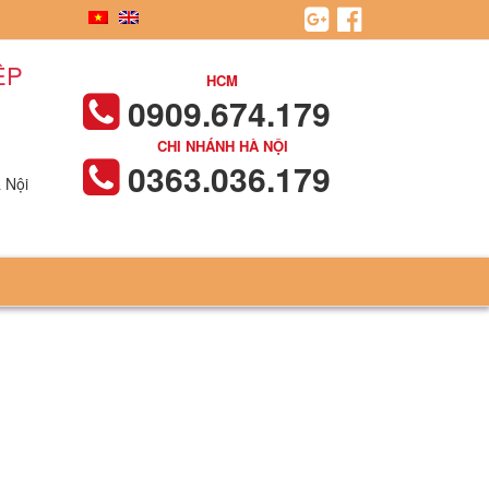
ỆP
HCM
0909.674.179
CHI NHÁNH HÀ NỘI
0363.036.179
 Nội