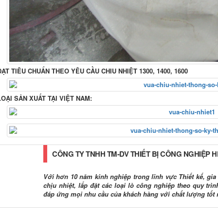
ĐẠT TIÊU CHUẨN THEO YÊU CẦU CHIU NHIỆT 1300, 1400, 1600
LOẠI SẢN XUẤT TẠI VIỆT NAM:
CÔNG TY TNHH TM-DV THIẾT BỊ CÔNG NGHIỆP 
Với hơn 10 năm kinh nghiệp trong lĩnh vực Thiết kế, gia c
chịu nhiệt, lắp đặt các loại lò công nghiệp theo quy tr
đáp ứng mọi nhu cầu của khách hàng với chất lượng tốt 