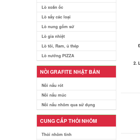
Lò xoắn ốc
Lò sấy các loại
Lò nung gốm sứ
Lò gia nhiệt
Lò tôi, Ram, ủ thép
Lò nướng PIZZA
NỒI GRAFITE NHẬT BẢN
Nồi nấu rót
Nồi nấu múc
Nồi nấu nhôm qua sử dụng
CUNG CẤP THỎI NHÔM
Thỏi nhôm tinh