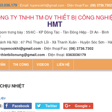
63.036.179
-
Email: tuyencokhi@gmail.com
-
Điện thoại/Fax:
(08) 3736.7302
NG TY TNHH TM-DV THIẾT BỊ CÔNG NGHI
HMT
om trưng bày : 55/6C - KP Đông Tác - Tân Đông Hiệp - Dĩ An - Bình
g
ánh Hà Nội : 67 Phố Thạch Lỗi - Xã Thanh Xuân - Huyện Sóc Sơn - Hà
:
tuyencokhi@gmail.com
- Điện thoại/Fax:
(08) 3736.7302
:
thietbilonung@gmail.com
- Điện thoại:
0363036179
VẤN
THI CÔNG
VIDEOS
LIÊN HỆ
CHỊU NHIỆT
LIỆU
Facebook
Twitter
Google +
Ẻ: