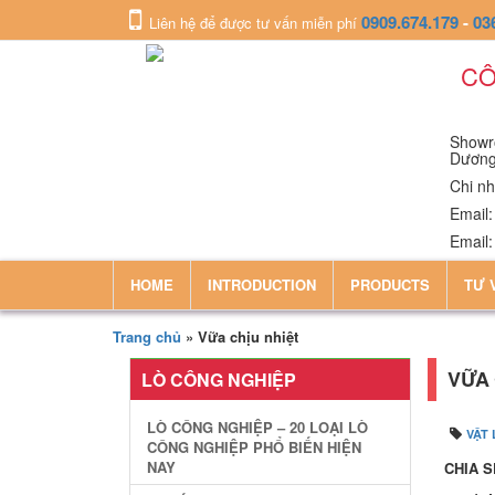
0909.674.179
-
03
Liên hệ để được tư vấn miễn phí
CÔ
Showro
Dươn
Chi nh
Email
Email
HOME
INTRODUCTION
PRODUCTS
TƯ 
Trang chủ
»
Vữa chịu nhiệt
VỮA 
LÒ CÔNG NGHIỆP
LÒ CÔNG NGHIỆP – 20 LOẠI LÒ
VẬT 
CÔNG NGHIỆP PHỔ BIẾN HIỆN
NAY
CHIA S