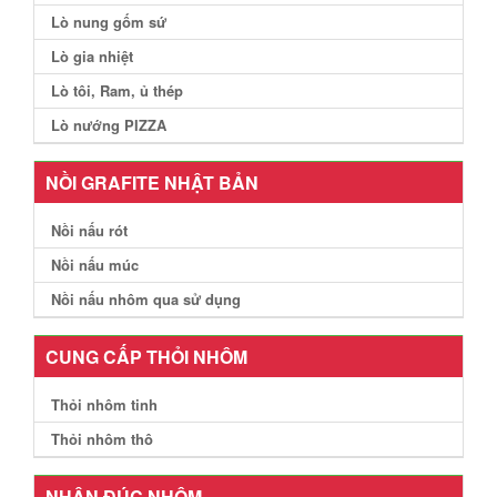
Lò nung gốm sứ
Lò gia nhiệt
Lò tôi, Ram, ủ thép
Lò nướng PIZZA
NỒI GRAFITE NHẬT BẢN
Nồi nấu rót
Nồi nấu múc
Nồi nấu nhôm qua sử dụng
CUNG CẤP THỎI NHÔM
Thỏi nhôm tinh
Thỏi nhôm thô
NHẬN ĐÚC NHÔM