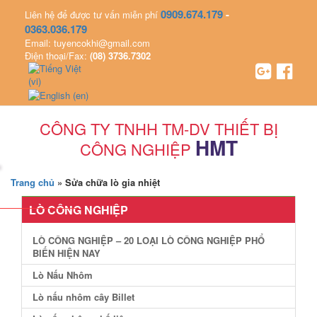
0909.674.179
-
Liên hệ để được tư vấn miễn phí
0363.036.179
Email: tuyencokhi@gmail.com
Điện thoại/Fax:
(08) 3736.7302
CÔNG TY TNHH TM-DV THIẾT BỊ
HMT
CÔNG NGHIỆP
Trang chủ
»
Sửa chữa lò gia nhiệt
LÒ CÔNG NGHIỆP
LÒ CÔNG NGHIỆP – 20 LOẠI LÒ CÔNG NGHIỆP PHỔ
BIẾN HIỆN NAY
Lò Nấu Nhôm
Lò nấu nhôm cây Billet