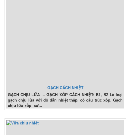
GẠCH CÁCH NHIỆT
GẠCH CHỊU LỬA – GẠCH XỐP CÁCH NHIỆT: B1, B2 Là loại
gạch chịu lửa với độ dẫn nhiệt thấp, có cấu trúc xốp. Gạch
chịu lửa xốp sử...