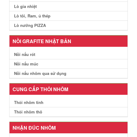
Lò gia nhiệt
Lò tôi, Ram, ủ thép
Lò nướng PIZZA
NỒI GRAFITE NHẬT BẢN
Nồi nấu rót
Nồi nấu múc
Nồi nấu nhôm qua sử dụng
CUNG CẤP THỎI NHÔM
Thỏi nhôm tinh
Thỏi nhôm thô
NHẬN ĐÚC NHÔM