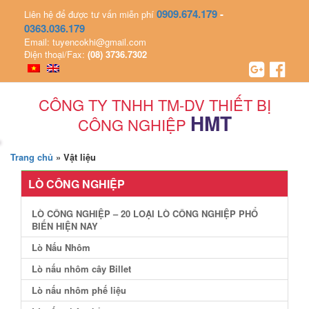
0909.674.179
-
Liên hệ để được tư vấn miễn phí
0363.036.179
Email: tuyencokhi@gmail.com
Điện thoại/Fax:
(08) 3736.7302
CÔNG TY TNHH TM-DV THIẾT BỊ
HMT
CÔNG NGHIỆP
Trang chủ
»
Vật liệu
LÒ CÔNG NGHIỆP
LÒ CÔNG NGHIỆP – 20 LOẠI LÒ CÔNG NGHIỆP PHỔ
BIẾN HIỆN NAY
Lò Nấu Nhôm
Lò nấu nhôm cây Billet
Lò nấu nhôm phế liệu