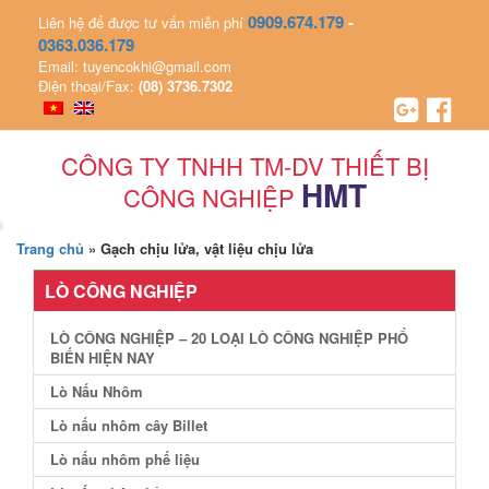
0909.674.179
-
Liên hệ để được tư vấn miễn phí
0363.036.179
Email: tuyencokhi@gmail.com
Điện thoại/Fax:
(08) 3736.7302
CÔNG TY TNHH TM-DV THIẾT BỊ
HMT
CÔNG NGHIỆP
Trang chủ
»
Gạch chịu lửa, vật liệu chịu lửa
LÒ CÔNG NGHIỆP
LÒ CÔNG NGHIỆP – 20 LOẠI LÒ CÔNG NGHIỆP PHỔ
BIẾN HIỆN NAY
Lò Nấu Nhôm
Lò nấu nhôm cây Billet
Lò nấu nhôm phế liệu