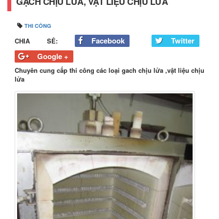
GẠCH CHỊU LỬA, VẬT LIỆU CHỊU LỬA
THI CÔNG
Facebook
Twitter
CHIA SẺ:
Google +
Chuyên cung cấp thi công các loại gach chịu lửa ,vật liệu chịu
lửa