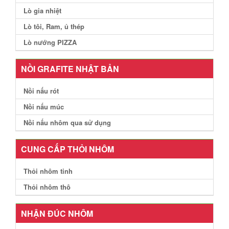
Lò gia nhiệt
Lò tôi, Ram, ủ thép
Lò nướng PIZZA
NỒI GRAFITE NHẬT BẢN
Nồi nấu rót
Nồi nấu múc
Nồi nấu nhôm qua sử dụng
CUNG CẤP THỎI NHÔM
Thỏi nhôm tinh
Thỏi nhôm thô
NHẬN ĐÚC NHÔM