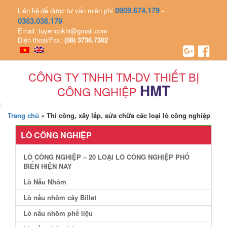
0909.674.179
-
Liên hệ để được tư vấn miễn phí
0363.036.179
Email: tuyencokhi@gmail.com
Điện thoại/Fax:
(08) 3736.7302
CÔNG TY TNHH TM-DV THIẾT BỊ
HMT
CÔNG NGHIỆP
Trang chủ
»
Thi công, xây lắp, sửa chữa các loại lò công nghiệp
LÒ CÔNG NGHIỆP
LÒ CÔNG NGHIỆP – 20 LOẠI LÒ CÔNG NGHIỆP PHỔ
BIẾN HIỆN NAY
Lò Nấu Nhôm
Lò nấu nhôm cây Billet
Lò nấu nhôm phế liệu