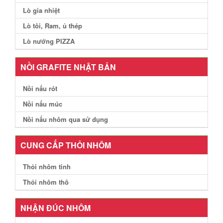
Lò gia nhiệt
Lò tôi, Ram, ủ thép
Lò nướng PIZZA
NỒI GRAFITE NHẬT BẢN
Nồi nấu rót
Nồi nấu múc
Nồi nấu nhôm qua sử dụng
CUNG CẤP THỎI NHÔM
Thỏi nhôm tinh
Thỏi nhôm thô
NHẬN ĐÚC NHÔM