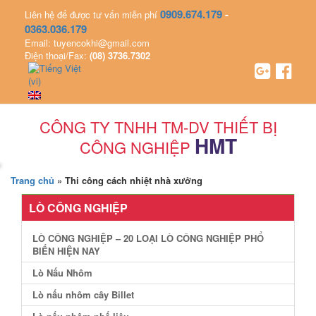
0909.674.179
-
Liên hệ để được tư vấn miễn phí
0363.036.179
Email: tuyencokhi@gmail.com
Điện thoại/Fax:
(08) 3736.7302
CÔNG TY TNHH TM-DV THIẾT BỊ
HMT
CÔNG NGHIỆP
Trang chủ
»
Thi công cách nhiệt nhà xưởng
LÒ CÔNG NGHIỆP
LÒ CÔNG NGHIỆP – 20 LOẠI LÒ CÔNG NGHIỆP PHỔ
BIẾN HIỆN NAY
Lò Nấu Nhôm
Lò nấu nhôm cây Billet