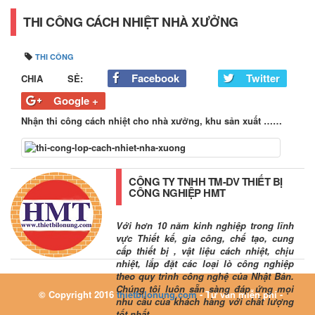
THI CÔNG CÁCH NHIỆT NHÀ XƯỞNG
THI CÔNG
Facebook
Twitter
CHIA SẺ:
Google +
Nhận thi công cách nhiệt cho nhà xưởng, khu sản xuất ……
CÔNG TY TNHH TM-DV THIẾT BỊ
CÔNG NGHIỆP HMT
Với hơn 10 năm kinh nghiệp trong lĩnh
vực Thiết kế, gia công, chế tạo, cung
cấp thiết bị , vật liệu cách nhiệt, chịu
nhiệt, lắp đặt các loại lò công nghiệp
theo quy trình công nghệ của Nhật Bản.
Chúng tôi luôn sẵn sàng đáp ứng mọi
© Copyright 2016
thietbilonung.com
- Tư vấn miễn phí -
nhu cầu của khách hàng với chất lượng
tốt nhất.