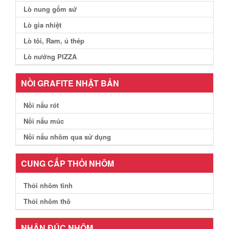
Lò nung gốm sứ
Lò gia nhiệt
Lò tôi, Ram, ủ thép
Lò nướng PIZZA
NỒI GRAFITE NHẬT BẢN
Nồi nấu rót
Nồi nấu múc
Nồi nấu nhôm qua sử dụng
CUNG CẤP THỎI NHÔM
Thỏi nhôm tinh
Thỏi nhôm thô
NHẬN ĐÚC NHÔM