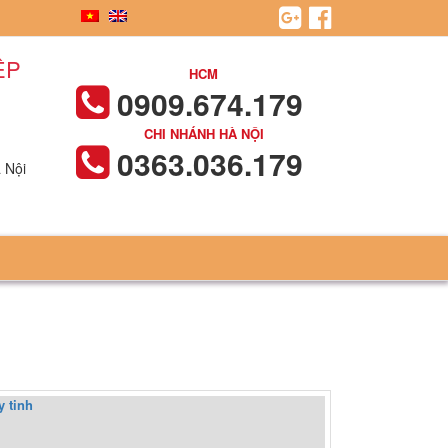
ỆP
HCM
0909.674.179
CHI NHÁNH HÀ NỘI
0363.036.179
 Nội