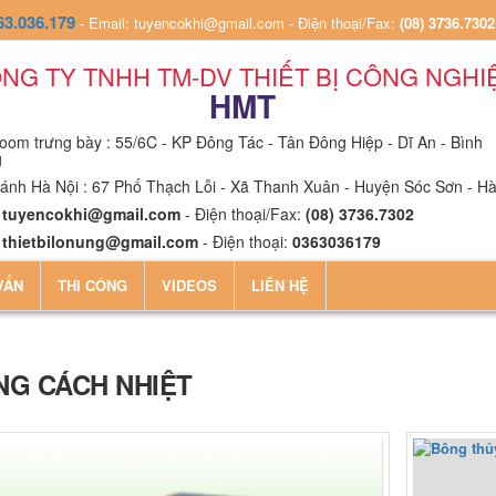
63.036.179
-
Email: tuyencokhi@gmail.com
-
Điện thoại/Fax:
(08) 3736.7302
NG TY TNHH TM-DV THIẾT BỊ CÔNG NGHI
HMT
om trưng bày : 55/6C - KP Đông Tác - Tân Đông Hiệp - Dĩ An - Bình
g
ánh Hà Nội : 67 Phố Thạch Lỗi - Xã Thanh Xuân - Huyện Sóc Sơn - Hà
:
tuyencokhi@gmail.com
- Điện thoại/Fax:
(08) 3736.7302
:
thietbilonung@gmail.com
- Điện thoại:
0363036179
VẤN
THI CÔNG
VIDEOS
LIÊN HỆ
NG CÁCH NHIỆT