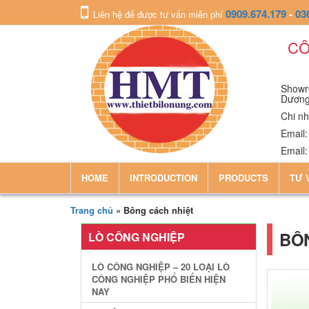
0909.674.179
-
03
Liên hệ để được tư vấn miễn phí
CÔ
Showro
Dươn
Chi nh
Email
Email
HOME
INTRODUCTION
PRODUCTS
TƯ 
Trang chủ
»
Bông cách nhiệt
BÔ
LÒ CÔNG NGHIỆP
LÒ CÔNG NGHIỆP – 20 LOẠI LÒ
CÔNG NGHIỆP PHỔ BIẾN HIỆN
NAY