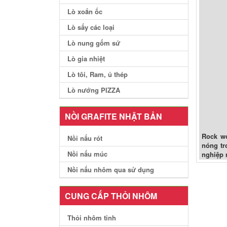
Lò xoắn ốc
Lò sấy các loại
Lò nung gốm sứ
Lò gia nhiệt
Lò tôi, Ram, ủ thép
Lò nướng PIZZA
NỒI GRAFITE NHẬT BẢN
Rock wo
Nồi nấu rót
nóng tr
Nồi nấu múc
nghiệp 
Nồi nấu nhôm qua sử dụng
CUNG CẤP THỎI NHÔM
Thỏi nhôm tinh