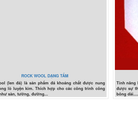
ROCK WOOL DẠNG TẤM
ol (len đá) là sản phẩm đá khoáng chất được nung
Tính năng kỹ
ong lò luyện kim. Thích hợp cho các công trình công
được sự tha
như sàn, tường, đường...
bông dài...