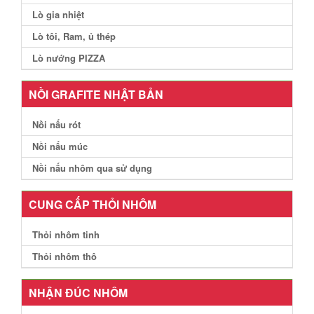
Lò gia nhiệt
Lò tôi, Ram, ủ thép
Lò nướng PIZZA
NỒI GRAFITE NHẬT BẢN
Nồi nấu rót
Nồi nấu múc
Nồi nấu nhôm qua sử dụng
CUNG CẤP THỎI NHÔM
Thỏi nhôm tinh
Thỏi nhôm thô
NHẬN ĐÚC NHÔM