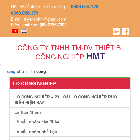
0909.674.179
-
Liên hệ để được tư vấn miễn phí
0363.036.179
Email: tuyencokhi@gmail.com
Điện thoại/Fax:
(08) 3736.7302
CÔNG TY TNHH TM-DV THIẾT BỊ
HMT
CÔNG NGHIỆP
Trang chủ
»
Thi công
LÒ CÔNG NGHIỆP
LÒ CÔNG NGHIỆP – 20 LOẠI LÒ CÔNG NGHIỆP PHỔ
BIẾN HIỆN NAY
Lò Nấu Nhôm
Lò nấu nhôm cây Billet
Lò nấu nhôm phế liệu