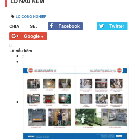
LÒ NẤU KẼM
LÒ CÔNG NGHIỆP
Facebook
Twitter
CHIA SẺ:
Google +
Lò-nấu-kẽm