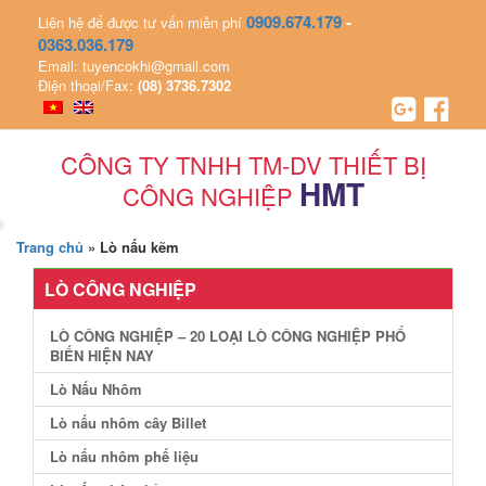
0909.674.179
-
Liên hệ để được tư vấn miễn phí
0363.036.179
Email: tuyencokhi@gmail.com
Điện thoại/Fax:
(08) 3736.7302
CÔNG TY TNHH TM-DV THIẾT BỊ
HMT
CÔNG NGHIỆP
Trang chủ
»
Lò nấu kẽm
LÒ CÔNG NGHIỆP
LÒ CÔNG NGHIỆP – 20 LOẠI LÒ CÔNG NGHIỆP PHỔ
BIẾN HIỆN NAY
Lò Nấu Nhôm
Lò nấu nhôm cây Billet
Lò nấu nhôm phế liệu