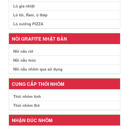
Lò gia nhiệt
Lò tôi, Ram, ủ thép
Lò nướng PIZZA
NỒI GRAFITE NHẬT BẢN
Nồi nấu rót
Nồi nấu múc
Nồi nấu nhôm qua sử dụng
CUNG CẤP THỎI NHÔM
Thỏi nhôm tinh
Thỏi nhôm thô
NHẬN ĐÚC NHÔM