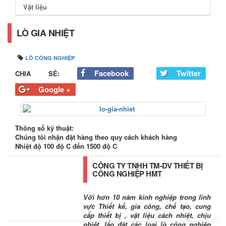
Vật liệu
LÒ GIA NHIỆT
LÒ CÔNG NGHIỆP
Facebook
Twitter
CHIA SẺ:
Google +
Thông số kỹ thuật:
Chúng tôi nhận đặt hàng theo quy cách khách hàng
Nhiệt độ 100 độ C đến 1500 độ C
CÔNG TY TNHH TM-DV THIẾT BỊ
CÔNG NGHIỆP HMT
Với hơn 10 năm kinh nghiệp trong lĩnh
vực Thiết kế, gia công, chế tạo, cung
cấp thiết bị , vật liệu cách nhiệt, chịu
nhiệt, lắp đặt các loại lò công nghiệp