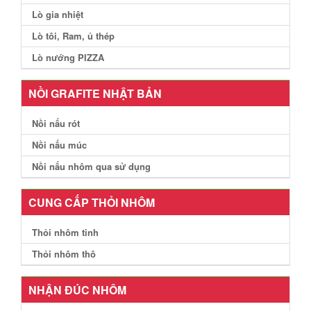
Lò gia nhiệt
Lò tôi, Ram, ủ thép
Lò nướng PIZZA
NỒI GRAFITE NHẬT BẢN
Nồi nấu rót
Nồi nấu múc
Nồi nấu nhôm qua sử dụng
CUNG CẤP THỎI NHÔM
Thỏi nhôm tinh
Thỏi nhôm thô
NHẬN ĐÚC NHÔM