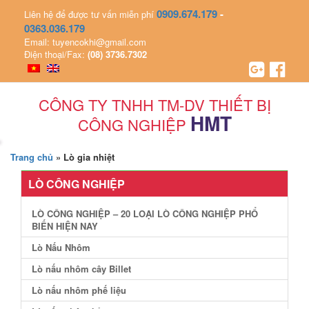
0909.674.179
-
Liên hệ để được tư vấn miễn phí
0363.036.179
Email: tuyencokhi@gmail.com
Điện thoại/Fax:
(08) 3736.7302
CÔNG TY TNHH TM-DV THIẾT BỊ
HMT
CÔNG NGHIỆP
Trang chủ
»
Lò gia nhiệt
LÒ CÔNG NGHIỆP
LÒ CÔNG NGHIỆP – 20 LOẠI LÒ CÔNG NGHIỆP PHỔ
BIẾN HIỆN NAY
Lò Nấu Nhôm
Lò nấu nhôm cây Billet
Lò nấu nhôm phế liệu