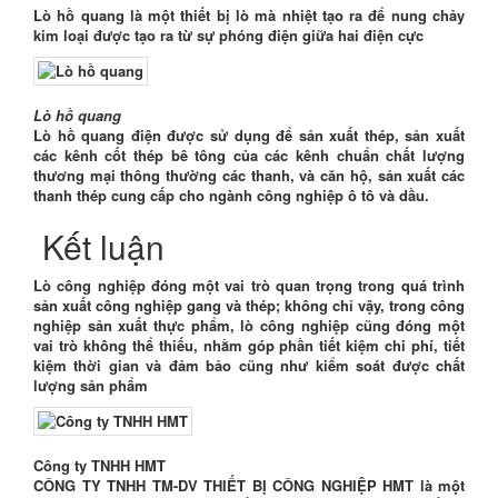
Lò hồ quang là một thiết bị lò mà nhiệt tạo ra để nung chảy
kim loại được tạo ra từ sự phóng điện giữa hai điện cực
Lò hồ quang
Lò hồ quang điện được sử dụng để sản xuất thép, sản xuất
các kênh cốt thép bê tông của các kênh chuẩn chất lượng
thương mại thông thường các thanh, và căn hộ, sản xuất các
thanh thép cung cấp cho ngành công nghiệp ô tô và dầu.
Kết luận
Lò công nghiệp đóng một vai trò quan trọng trong quá trình
sản xuất công nghiệp gang và thép; không chỉ vậy, trong công
nghiệp sản xuất thực phẩm, lò công nghiệp cũng đóng một
vai trò không thể thiếu, nhằm góp phần tiết kiệm chi phí, tiết
kiệm thời gian và đảm bảo cũng như kiểm soát được chất
lượng sản phẩm
Công ty TNHH HMT
CÔNG TY TNHH TM-DV THIẾT BỊ CÔNG NGHIỆP HMT là một