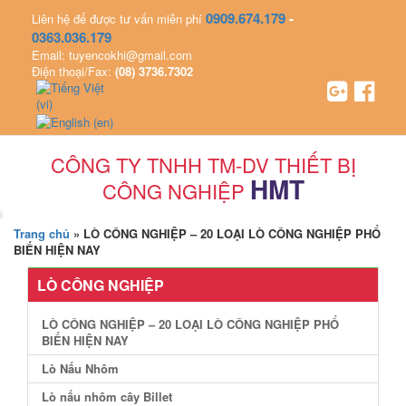
0909.674.179
-
Liên hệ để được tư vấn miễn phí
0363.036.179
Email: tuyencokhi@gmail.com
Điện thoại/Fax:
(08) 3736.7302
CÔNG TY TNHH TM-DV THIẾT BỊ
HMT
CÔNG NGHIỆP
Trang chủ
»
LÒ CÔNG NGHIỆP – 20 LOẠI LÒ CÔNG NGHIỆP PHỔ
BIẾN HIỆN NAY
LÒ CÔNG NGHIỆP
LÒ CÔNG NGHIỆP – 20 LOẠI LÒ CÔNG NGHIỆP PHỔ
BIẾN HIỆN NAY
Lò Nấu Nhôm
Lò nấu nhôm cây Billet