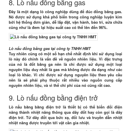
8. Lò nấu đồng bằng gas
Đây là một dạng lò công nghiệp dùng để đúc đồng bằng gas.
Nó được sử dụng khá phổ biến trong công nghiệp luyện kim
bởi hệ thống đơn giản, dễ lắp đặt, vận hành, bảo trì, sửa chữa
cũng như là đem lại hiệu suất cao có thể lên đến 96%.
Lò nấu đồng bằng gas tại công ty TNHH HMT
Tuy nhiên cũng có một số hạn chế nhất định khi sử dụng loại
lò này đó chính là vấn đề về nguồn nhiên liệu. Vì đặc trưng
của nó là đốt bằng ga nên là chỉ được sử dụng một loại
nguyên liệu duy nhất là gas mà không được đa dạng như các
loại lò khác. Vì chỉ được sử dụng nguyên liệu theo yêu cầu
nên là sẽ phải phụ thuộc rất nhiều vào nguồn cung cấp
nguyên nhiên liệu, và vì thế chi phí của nó cũng rất cao.
9. Lò nấu đồng bằng điện trở
Lò nấu bằng bằng điện trở là thiết bị có thể biến đổi điện
năng thành nhiệt năng thông qua dây đốt hay còn gọi là dây
điện trở. Từ dây đốt qua bức xạ, đối lưu và truyền dẫn nhiệt
nhiệt năng được truyền tới vật cần gia nhiệt.