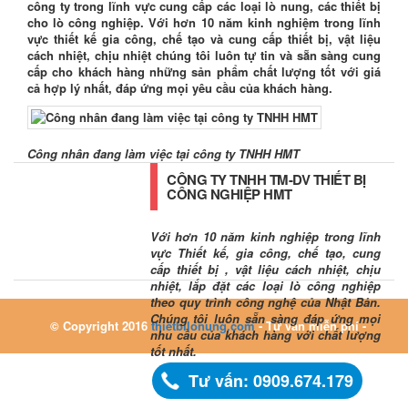
công ty trong lĩnh vực cung cấp các loại lò nung, các thiết bị
cho lò công nghiệp. Với hơn 10 năm kinh nghiệm trong lĩnh
vực thiết kế gia công, chế tạo và cung cấp thiết bị, vật liệu
cách nhiệt, chịu nhiệt chúng tôi luôn tự tin và sẵn sàng cung
cấp cho khách hàng những sản phẩm chất lượng tốt với giá
cả hợp lý nhất, đáp ứng mọi yêu cầu của khách hàng.
Công nhân đang làm việc tại công ty TNHH HMT
CÔNG TY TNHH TM-DV THIẾT BỊ
CÔNG NGHIỆP HMT
Với hơn 10 năm kinh nghiệp trong lĩnh
vực Thiết kế, gia công, chế tạo, cung
cấp thiết bị , vật liệu cách nhiệt, chịu
nhiệt, lắp đặt các loại lò công nghiệp
theo quy trình công nghệ của Nhật Bản.
Chúng tôi luôn sẵn sàng đáp ứng mọi
© Copyright 2016
thietbilonung.com
- Tư vấn miễn phí -
nhu cầu của khách hàng với chất lượng
tốt nhất.
Tư vấn: 0909.674.179
0909.674.179 - 0363.036.179