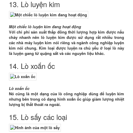
13. Lò luyện kim
Một chiếc lò luyện kim đang hoạt động
Với chi phí sản xuất thấp đồng thời lượng hợp kim được nấu
chảy nhanh nên lò luyện kim được sử dụng rất nhiều trong
các nhà máy luyện kim nói riêng và ngành công nghiệp luyện
kim nói chung. Kim loại được luyện ra chủ yếu ở loại lò này
là luyện gang từ quặng sắt và các nguyên liệu khác.
14. Lò xoắn ốc
Lò xoắn ốc
Nó cũng là một dạng của lò công nghiệp dùng để luyện kim
nhưng bên trong có dạng hình xoắn ốc giúp giảm lượng nhiệt
lượng bị thất thoát ra ngoài.
15. Lò sấy các loại