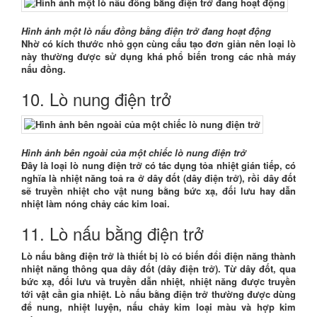
Hình ảnh một lò nấu đồng bằng điện trở đang hoạt động
Nhờ có kích thước nhỏ gọn cùng cấu tạo đơn giản nên loại lò
này thường được sử dụng khá phổ biến trong các nhà máy
nấu đồng.
10. Lò nung điện trở
Hình ảnh bên ngoài của một chiếc lò nung điện trở
Đây là loại lò nung điện trở có tác dụng tỏa nhiệt gián tiếp, có
nghĩa là nhiệt năng toả ra ở dây đốt (dây điện trở), rồi dây đốt
sẽ truyền nhiệt cho vật nung bằng bức xạ, đối lưu hay dẫn
nhiệt làm nóng chảy các kim loai.
11. Lò nấu bằng điện trở
Lò nấu bằng điện trở là thiết bị lò có biến đổi điện năng thành
nhiệt năng thông qua dây đốt (dây điện trở). Từ dây đốt, qua
bức xạ, đối lưu và truyền dẫn nhiệt, nhiệt năng được truyền
tới vật cần gia nhiệt. Lò nấu bằng điện trở thường được dùng
để nung, nhiệt luyện, nấu chảy kim loại màu và hợp kim