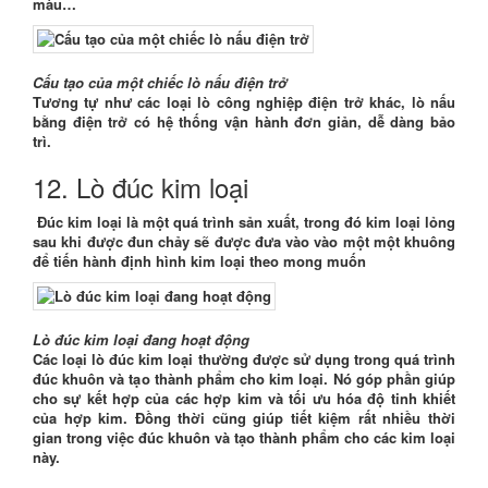
màu…
Cấu tạo của một chiếc lò nấu điện trở
Tương tự như các loại lò công nghiệp điện trở khác, lò nấu
bằng điện trở có hệ thống vận hành đơn giản, dễ dàng bảo
trì.
12. Lò đúc kim loại
Đúc kim loại là một quá trình sản xuất, trong đó kim loại lỏng
sau khi được đun chảy sẽ được đưa vào vào một một khuông
để tiến hành định hình kim loại theo mong muốn
Lò đúc kim loại đang hoạt động
Các loại lò đúc kim loại thường được sử dụng trong quá trình
đúc khuôn và tạo thành phẩm cho kim loại. Nó góp phần giúp
cho sự kết hợp của các hợp kim và tối ưu hóa độ tinh khiết
của hợp kim. Đồng thời cũng giúp tiết kiệm rất nhiều thời
gian trong việc đúc khuôn và tạo thành phẩm cho các kim loại
này.