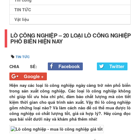
TIN TỨC
Vật liệu
LÒ CÔNG NGHIỆP – 20 LOẠI LÒ CÔNG NGHIỆP
PHỔ BIẾN HIỆN NAY
TIN TỨC
Facebook
Twitter
CHIA SẺ:
Google +
Hiện nay các loại lò công nghiệp ngày càng trở nên phổ biến
trong sản xuất công nghiệp. Các loại lò công nghiệp không
chỉ giúp tối ưu hóa chi phí, đảm bảo chất lượng mà còn tiết
kiệm thời gian cho quá trình sản xuất. Vậy thì lò công nghiệp
gồm những loại nào? Và làm cách nào để có thể mua được lò
công nghiệp có chất lượng tốt, giá cả hợp lý?. Hãy cùng đọc
qua bài viết dưới này và khám phá thêm nhé!