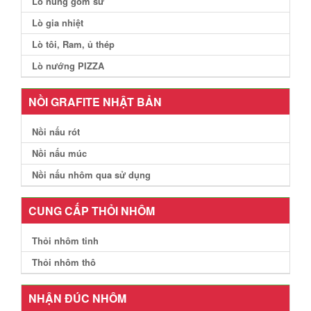
Lò nung gốm sứ
Lò gia nhiệt
Lò tôi, Ram, ủ thép
Lò nướng PIZZA
NỒI GRAFITE NHẬT BẢN
Nồi nấu rót
Nồi nấu múc
Nồi nấu nhôm qua sử dụng
CUNG CẤP THỎI NHÔM
Thỏi nhôm tinh
Thỏi nhôm thô
NHẬN ĐÚC NHÔM