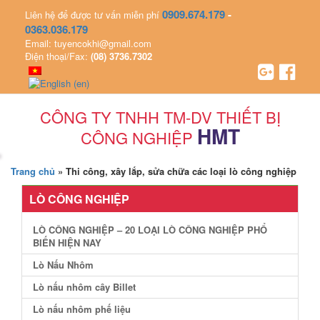
0909.674.179
-
Liên hệ để được tư vấn miễn phí
0363.036.179
Email: tuyencokhi@gmail.com
Điện thoại/Fax:
(08) 3736.7302
CÔNG TY TNHH TM-DV THIẾT BỊ
HMT
CÔNG NGHIỆP
Trang chủ
»
Thi công, xây lắp, sửa chữa các loại lò công nghiệp
LÒ CÔNG NGHIỆP
LÒ CÔNG NGHIỆP – 20 LOẠI LÒ CÔNG NGHIỆP PHỔ
BIẾN HIỆN NAY
Lò Nấu Nhôm
Lò nấu nhôm cây Billet
Lò nấu nhôm phế liệu