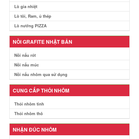
Lò gia nhiệt
Lò tôi, Ram, ủ thép
Lò nướng PIZZA
NỒI GRAFITE NHẬT BẢN
Nồi nấu rót
Nồi nấu múc
Nồi nấu nhôm qua sử dụng
CUNG CẤP THỎI NHÔM
Thỏi nhôm tinh
Thỏi nhôm thô
NHẬN ĐÚC NHÔM