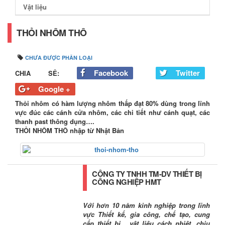
Vật liệu
THỎI NHÔM THÔ
CHƯA ĐƯỢC PHÂN LOẠI
Facebook
Twitter
CHIA SẺ:
Google +
Thỏi nhôm có hàm lượng nhôm thấp đạt 80% dùng trong lĩnh
vực đúc các cánh cửa nhôm, các chi tiết như cánh quạt, các
thanh past thông dụng….
THỎI NHÔM THÔ nhập từ Nhật Bản
CÔNG TY TNHH TM-DV THIẾT BỊ
CÔNG NGHIỆP HMT
Với hơn 10 năm kinh nghiệp trong lĩnh
vực Thiết kế, gia công, chế tạo, cung
cấp thiết bị , vật liệu cách nhiệt, chịu