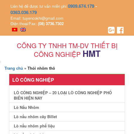
0909.674.179
-
Liên hệ để được tư vấn miễn phí
0363.036.179
Email: tuyencokhi@gmail.com
Điện thoại/Fax:
(08) 3736.7302
CÔNG TY TNHH TM-DV THIẾT BỊ
HMT
CÔNG NGHIỆP
Trang chủ
»
Thỏi nhôm thô
LÒ CÔNG NGHIỆP
LÒ CÔNG NGHIỆP – 20 LOẠI LÒ CÔNG NGHIỆP PHỔ
BIẾN HIỆN NAY
Lò Nấu Nhôm
Lò nấu nhôm cây Billet
Lò nấu nhôm phế liệu