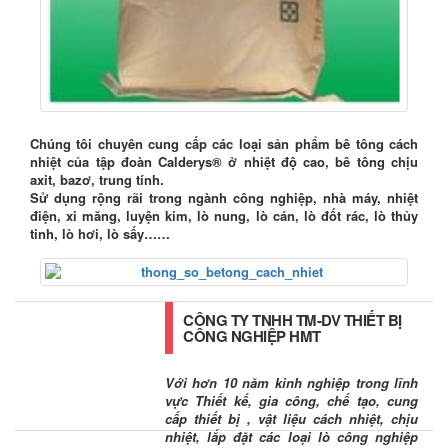
Chúng tôi chuyên cung cấp các loại sản phẩm bê tông cách
nhiệt của tập đoàn Calderys® ở nhiệt độ cao, bê tông chịu
axit, bazơ, trung tính.
Sử dụng rộng rãi trong ngành công nghiệp, nhà máy, nhiệt
điện, xi măng, luyện kim, lò nung, lò cán, lò đốt rác, lò thủy
tinh, lò hơi, lò sấy……
CÔNG TY TNHH TM-DV THIẾT BỊ
CÔNG NGHIỆP HMT
Với hơn 10 năm kinh nghiệp trong lĩnh
vực Thiết kế, gia công, chế tạo, cung
cấp thiết bị , vật liệu cách nhiệt, chịu
nhiệt, lắp đặt các loại lò công nghiệp