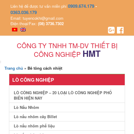
0909.674.179
-
Liên hệ để được tư vấn miễn phí
0363.036.179
Email: tuyencokhi@gmail.com
Điện thoại/Fax:
(08) 3736.7302
CÔNG TY TNHH TM-DV THIẾT BỊ
HMT
CÔNG NGHIỆP
Trang chủ
»
Bê tông cách nhiệt
LÒ CÔNG NGHIỆP
LÒ CÔNG NGHIỆP – 20 LOẠI LÒ CÔNG NGHIỆP PHỔ
BIẾN HIỆN NAY
Lò Nấu Nhôm
Lò nấu nhôm cây Billet
Lò nấu nhôm phế liệu