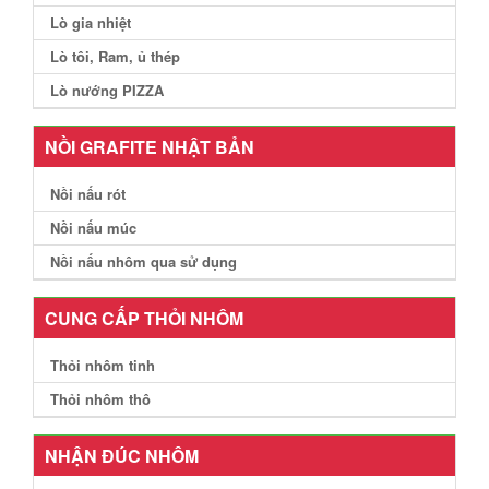
Lò gia nhiệt
Lò tôi, Ram, ủ thép
Lò nướng PIZZA
NỒI GRAFITE NHẬT BẢN
Nồi nấu rót
Nồi nấu múc
Nồi nấu nhôm qua sử dụng
CUNG CẤP THỎI NHÔM
Thỏi nhôm tinh
Thỏi nhôm thô
NHẬN ĐÚC NHÔM