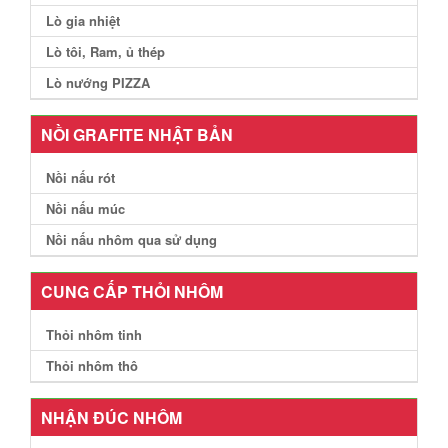
Lò gia nhiệt
Lò tôi, Ram, ủ thép
Lò nướng PIZZA
NỒI GRAFITE NHẬT BẢN
Nồi nấu rót
Nồi nấu múc
Nồi nấu nhôm qua sử dụng
CUNG CẤP THỎI NHÔM
Thỏi nhôm tinh
Thỏi nhôm thô
NHẬN ĐÚC NHÔM