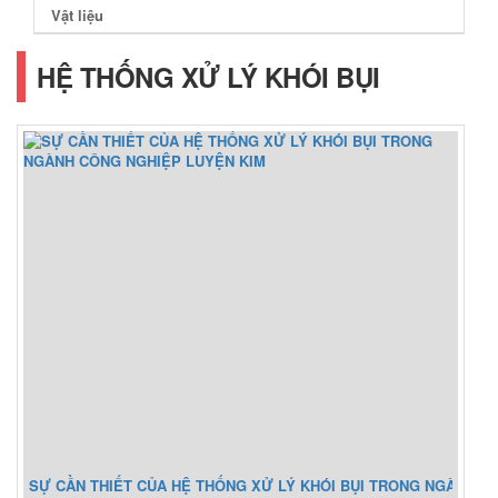
Vật liệu
HỆ THỐNG XỬ LÝ KHÓI BỤI
SỰ CẦN THIẾT CỦA HỆ THỐNG XỬ LÝ KHÓI BỤI TRONG NGÀNH C