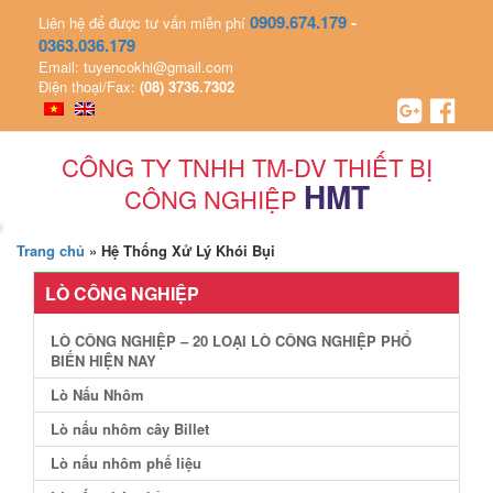
0909.674.179
-
Liên hệ để được tư vấn miễn phí
0363.036.179
Email: tuyencokhi@gmail.com
Điện thoại/Fax:
(08) 3736.7302
CÔNG TY TNHH TM-DV THIẾT BỊ
HMT
CÔNG NGHIỆP
Trang chủ
»
Hệ Thống Xử Lý Khói Bụi
LÒ CÔNG NGHIỆP
LÒ CÔNG NGHIỆP – 20 LOẠI LÒ CÔNG NGHIỆP PHỔ
BIẾN HIỆN NAY
Lò Nấu Nhôm
Lò nấu nhôm cây Billet
Lò nấu nhôm phế liệu