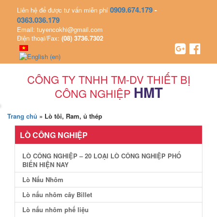
0909.674.179
-
Liên hệ để được tư vấn miễn phí
0363.036.179
Email: tuyencokhi@gmail.com
Điện thoại/Fax:
(08) 3736.7302
CÔNG TY TNHH TM-DV THIẾT BỊ
HMT
CÔNG NGHIỆP
Trang chủ
»
Lò tôi, Ram, ủ thép
LÒ CÔNG NGHIỆP
LÒ CÔNG NGHIỆP – 20 LOẠI LÒ CÔNG NGHIỆP PHỔ
BIẾN HIỆN NAY
Lò Nấu Nhôm
Lò nấu nhôm cây Billet
Lò nấu nhôm phế liệu