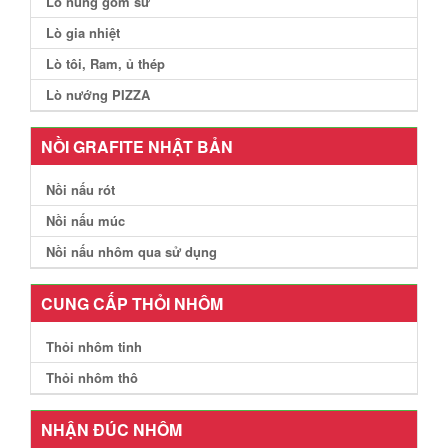
Lò nung gốm sứ
Lò gia nhiệt
Lò tôi, Ram, ủ thép
Lò nướng PIZZA
NỒI GRAFITE NHẬT BẢN
Nồi nấu rót
Nồi nấu múc
Nồi nấu nhôm qua sử dụng
CUNG CẤP THỎI NHÔM
Thỏi nhôm tinh
Thỏi nhôm thô
NHẬN ĐÚC NHÔM