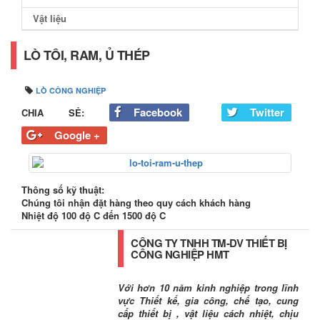
Vật liệu
LÒ TÔI, RAM, Ủ THÉP
LÒ CÔNG NGHIỆP
Facebook
Twitter
CHIA SẺ:
Google +
Thông số kỹ thuật:
Chúng tôi nhận đặt hàng theo quy cách khách hàng
Nhiệt độ 100 độ C đến 1500 độ C
CÔNG TY TNHH TM-DV THIẾT BỊ
CÔNG NGHIỆP HMT
Với hơn 10 năm kinh nghiệp trong lĩnh
vực Thiết kế, gia công, chế tạo, cung
cấp thiết bị , vật liệu cách nhiệt, chịu