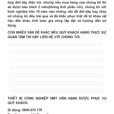
hợp đứt dây điện trở, nhưng nếu mua hàng của chúng tôi thì
sẽ được
bảo hành 2 năm
(không tính phần nồi), chúng tôi với
kinh nghiệm trên 10 năm nên những vấn đề đứt dây hay cháy
nổ chúng tôi đều trải qua và đã khắc phục triệt để từ khâu vật
liệu đến khâu tính toán gia công lắp đặt và hướng dẫn sử
dụng.
CÒN NHIỀU VẤN ĐỀ KHÁC NẾU QUÝ KHÁCH HÀNG THỰC SỰ
QUAN TÂM THÌ HÃY LIÊN HỆ VỚI CHÚNG TÔI.
THIẾT BỊ CÔNG NGHIỆP HMT HÂN HẠNH ĐƯỢC PHỤC VỤ
QUÝ KHÁCH.
Di động:
0909.674.179