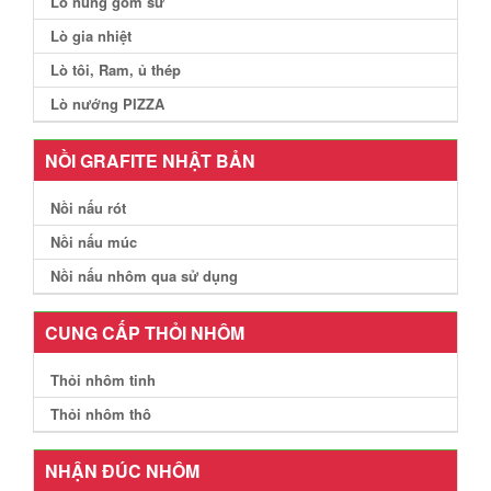
Lò nung gốm sứ
Lò gia nhiệt
Lò tôi, Ram, ủ thép
Lò nướng PIZZA
NỒI GRAFITE NHẬT BẢN
Nồi nấu rót
Nồi nấu múc
Nồi nấu nhôm qua sử dụng
CUNG CẤP THỎI NHÔM
Thỏi nhôm tinh
Thỏi nhôm thô
NHẬN ĐÚC NHÔM