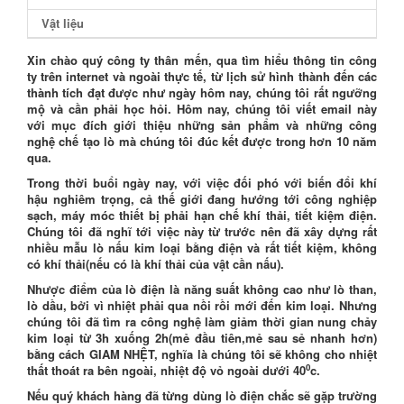
Vật liệu
Xin chào quý công ty thân mến, qua tìm hiểu thông tin công
ty trên internet và ngoài thực tế, từ lịch sử hình thành đến các
thành tích đạt được như ngày hôm nay, chúng tôi rất ngưỡng
mộ và cần phải học hỏi. Hôm nay, chúng tôi viết email này
với mục đích giới thiệu những sản phẩm và những công
nghệ chế tạo lò mà chúng tôi đúc kết được trong hơn 10 năm
qua.
Trong thời buổi ngày nay, với việc đối phó với biến đổi khí
hậu nghiêm trọng, cả thế giới đang hướng tới công nghiệp
sạch, máy móc thiết bị phải hạn chế khí thải, tiết kiệm điện.
Chúng tôi đã nghĩ tới việc này từ trước nên đã xây dựng rất
nhiều mẫu lò nấu kim loại bằng điện và rất tiết kiệm, không
có khí thải(nếu có là khí thải của vật cần nấu).
Nhược điểm
của lò điện là năng suất không cao như lò than,
lò dầu, bởi vì nhiệt phải qua nồi rồi mới đến kim loại.
Nhưng
chúng tôi đã tìm ra công nghệ làm giảm thời gian nung chảy
kim loại từ 3h xuống 2h(mẻ đầu tiên,mẻ sau sẻ nhanh hơn)
bằng cách GIAM NHỆT, nghĩa là chúng tôi sẽ không cho nhiệt
0
thất thoát ra bên ngoài, nhiệt độ vỏ ngoài dưới 40
c.
Nếu quý khách hàng đã từng dùng lò điện chắc sẽ gặp trường