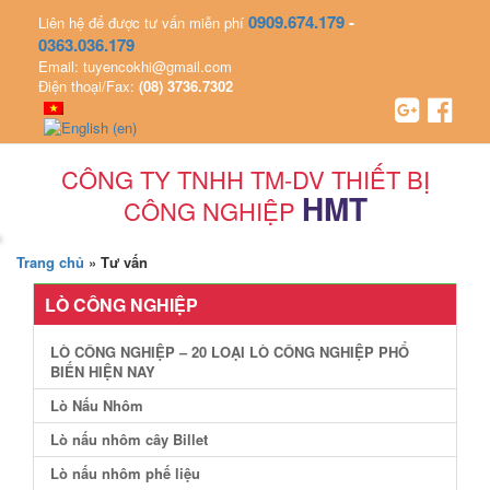
0909.674.179
-
Liên hệ để được tư vấn miễn phí
0363.036.179
Email: tuyencokhi@gmail.com
Điện thoại/Fax:
(08) 3736.7302
CÔNG TY TNHH TM-DV THIẾT BỊ
HMT
CÔNG NGHIỆP
Trang chủ
»
Tư vấn
LÒ CÔNG NGHIỆP
LÒ CÔNG NGHIỆP – 20 LOẠI LÒ CÔNG NGHIỆP PHỔ
BIẾN HIỆN NAY
Lò Nấu Nhôm
Lò nấu nhôm cây Billet
Lò nấu nhôm phế liệu