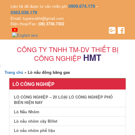
0909.674.179
-
Liên hệ để được tư vấn miễn phí
0363.036.179
Email: tuyencokhi@gmail.com
Điện thoại/Fax:
(08) 3736.7302
CÔNG TY TNHH TM-DV THIẾT BỊ
HMT
CÔNG NGHIỆP
Trang chủ
»
Lò nấu đồng bằng gas
LÒ CÔNG NGHIỆP
LÒ CÔNG NGHIỆP – 20 LOẠI LÒ CÔNG NGHIỆP PHỔ
BIẾN HIỆN NAY
Lò Nấu Nhôm
Lò nấu nhôm cây Billet
Lò nấu nhôm phế liệu