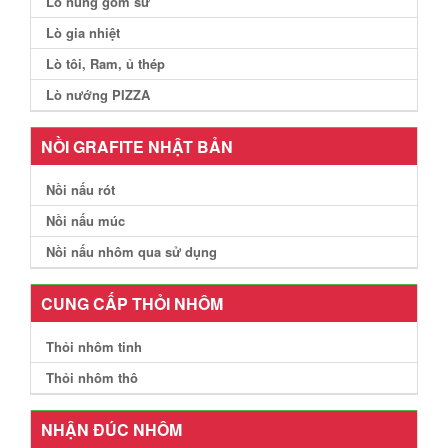
Lò nung gốm sứ
Lò gia nhiệt
Lò tôi, Ram, ủ thép
Lò nướng PIZZA
NỒI GRAFITE NHẬT BẢN
Nồi nấu rót
Nồi nấu múc
Nồi nấu nhôm qua sử dụng
CUNG CẤP THỎI NHÔM
Thỏi nhôm tinh
Thỏi nhôm thô
NHẬN ĐÚC NHÔM