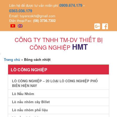
0909.674.179
-
Liên hệ để được tư vấn miễn phí
0363.036.179
Email: tuyencokhi@gmail.com
Điện thoại/Fax:
(08) 3736.7302
CÔNG TY TNHH TM-DV THIẾT BỊ
HMT
CÔNG NGHIỆP
Trang chủ
»
Bông cách nhiệt
LÒ CÔNG NGHIỆP
LÒ CÔNG NGHIỆP – 20 LOẠI LÒ CÔNG NGHIỆP PHỔ
BIẾN HIỆN NAY
Lò Nấu Nhôm
Lò nấu nhôm cây Billet
Lò nấu nhôm phế liệu