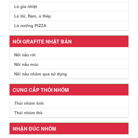
Lò gia nhiệt
Lò tôi, Ram, ủ thép
Lò nướng PIZZA
NỒI GRAFITE NHẬT BẢN
Nồi nấu rót
Nồi nấu múc
Nồi nấu nhôm qua sử dụng
CUNG CẤP THỎI NHÔM
Thỏi nhôm tinh
Thỏi nhôm thô
NHẬN ĐÚC NHÔM