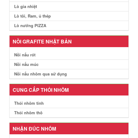
Lò gia nhiệt
Lò tôi, Ram, ủ thép
Lò nướng PIZZA
NỒI GRAFITE NHẬT BẢN
Nồi nấu rót
Nồi nấu múc
Nồi nấu nhôm qua sử dụng
CUNG CẤP THỎI NHÔM
Thỏi nhôm tinh
Thỏi nhôm thô
NHẬN ĐÚC NHÔM