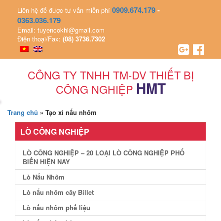
0909.674.179
-
Liên hệ để được tư vấn miễn phí
0363.036.179
Email: tuyencokhi@gmail.com
Điện thoại/Fax:
(08) 3736.7302
CÔNG TY TNHH TM-DV THIẾT BỊ
HMT
CÔNG NGHIỆP
Trang chủ
»
Tạo xỉ nấu nhôm
LÒ CÔNG NGHIỆP
LÒ CÔNG NGHIỆP – 20 LOẠI LÒ CÔNG NGHIỆP PHỔ
BIẾN HIỆN NAY
Lò Nấu Nhôm
Lò nấu nhôm cây Billet
Lò nấu nhôm phế liệu