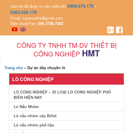
0909.674.179
-
Liên hệ để được tư vấn miễn phí
0363.036.179
Email: tuyencokhi@gmail.com
Điện thoại/Fax:
(08) 3736.7302
CÔNG TY TNHH TM-DV THIẾT BỊ
HMT
CÔNG NGHIỆP
Trang chủ
»
Dự án dây chuyền lò
LÒ CÔNG NGHIỆP
LÒ CÔNG NGHIỆP – 20 LOẠI LÒ CÔNG NGHIỆP PHỔ
BIẾN HIỆN NAY
Lò Nấu Nhôm
Lò nấu nhôm cây Billet
Lò nấu nhôm phế liệu