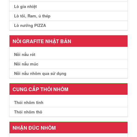
Lò gia nhiệt
Lò tôi, Ram, ủ thép
Lò nướng PIZZA
NỒI GRAFITE NHẬT BẢN
Nồi nấu rót
Nồi nấu múc
Nồi nấu nhôm qua sử dụng
CUNG CẤP THỎI NHÔM
Thỏi nhôm tinh
Thỏi nhôm thô
NHẬN ĐÚC NHÔM