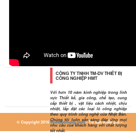
CÔNG TY TNHH TM-DV THIẾT BỊ
CÔNG NGHIỆP HMT
Với hơn 10 năm kinh nghiệp trong lĩnh
vực Thiết kế, gia công, chế tạo, cung
cấp thiết bị , vật liệu cách nhiệt, chịu
nhiệt, lắp đặt các loại lò công nghiệp
theo quy trình công nghệ của Nhật Bản.
Chúng tôi luôn sẵn sàng đáp ứng mọi
© Copyright 2016
thietbilonung.com
- Tư vấn miễn phí -
nhu cầu của khách hàng với chất lượng
tốt nhất.