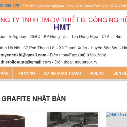
63.036.179
-
Email: tuyencokhi@gmail.com
-
Điện thoại/Fax:
(08) 3736.7302
NG TY TNHH TM-DV THIẾT BỊ CÔNG NGHI
HMT
om trưng bày : 55/6C - KP Đông Tác - Tân Đông Hiệp - Dĩ An - Bình
g
ánh Hà Nội : 67 Phố Thạch Lỗi - Xã Thanh Xuân - Huyện Sóc Sơn - Hà
:
tuyencokhi@gmail.com
- Điện thoại/Fax:
(08) 3736.7302
:
thietbilonung@gmail.com
- Điện thoại:
0363036179
 VẤN
THI CÔNG
DỰ ÁN HOÀN THÀNH
VIDEOS
LIÊN H
 GRAFITE NHẬT BẢN