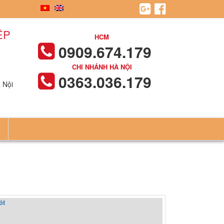
ỆP
HCM
0909.674.179
CHI NHÁNH HÀ NỘI
0363.036.179
 Nội
Ệ