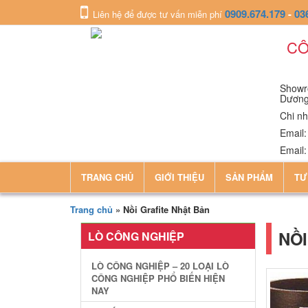
0909.674.179
-
03
Liên hệ để được tư vấn miễn phí
CÔ
Showro
Dươn
Chi nh
Email
Email
TRANG CHỦ
GIỚI THIỆU
SẢN PHẨM
TƯ
Trang chủ
»
Nồi Grafite Nhật Bản
NỒI
LÒ CÔNG NGHIỆP
LÒ CÔNG NGHIỆP – 20 LOẠI LÒ
CÔNG NGHIỆP PHỔ BIẾN HIỆN
NAY