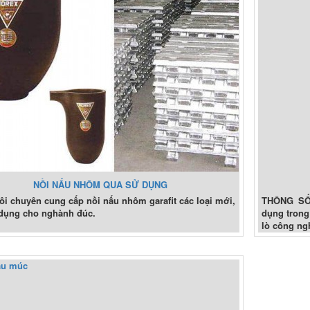
NỒI NẤU NHÔM QUA SỬ DỤNG
ôi chuyên cung cấp nồi nấu nhôm garafit các loại mới,
THÔNG SỐ 
dụng cho nghành đúc.
dụng trong 
lò công ngh