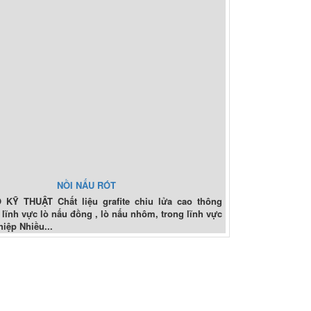
NỒI NẤU RÓT
KỸ THUẬT Chất liệu grafite chiu lửa cao thông
lĩnh vực lò nấu đồng , lò nấu nhôm, trong lĩnh vực
iệp Nhiều...