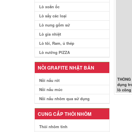
Lò xoắn ốc
Lò sấy các loại
Lò nung gốm sứ
Lò gia nhiệt
Lò tôi, Ram, ủ thép
Lò nướng PIZZA
NỒI GRAFITE NHẬT BẢN
THÔNG 
Nồi nấu rót
dụng tr
Nồi nấu múc
lò công
Nồi nấu nhôm qua sử dụng
CUNG CẤP THỎI NHÔM
Thỏi nhôm tinh