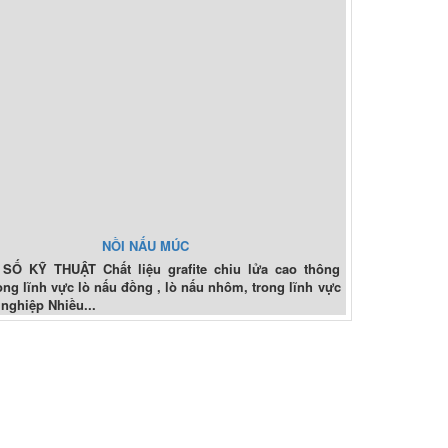
NỒI NẤU MÚC
SỐ KỸ THUẬT Chất liệu grafite chiu lửa cao thông
ong lĩnh vực lò nấu đồng , lò nấu nhôm, trong lĩnh vực
 nghiệp Nhiều...