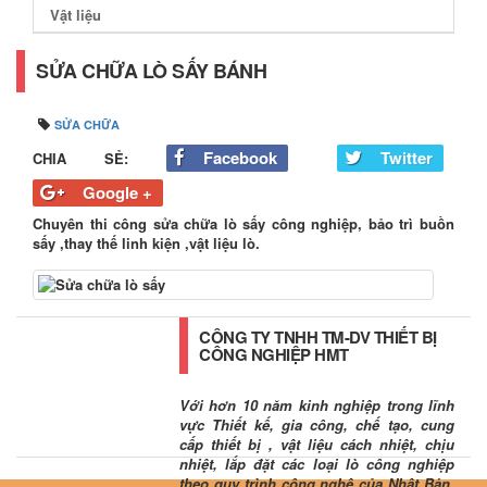
Vật liệu
SỬA CHỮA LÒ SẤY BÁNH
SỬA CHỮA
Facebook
Twitter
CHIA SẺ:
Google +
Chuyên thi công sửa chữa lò sấy công nghiệp, bảo trì buồn
sấy ,thay thế linh kiện ,vật liệu lò.
CÔNG TY TNHH TM-DV THIẾT BỊ
CÔNG NGHIỆP HMT
Với hơn 10 năm kinh nghiệp trong lĩnh
vực Thiết kế, gia công, chế tạo, cung
cấp thiết bị , vật liệu cách nhiệt, chịu
nhiệt, lắp đặt các loại lò công nghiệp
theo quy trình công nghệ của Nhật Bản.