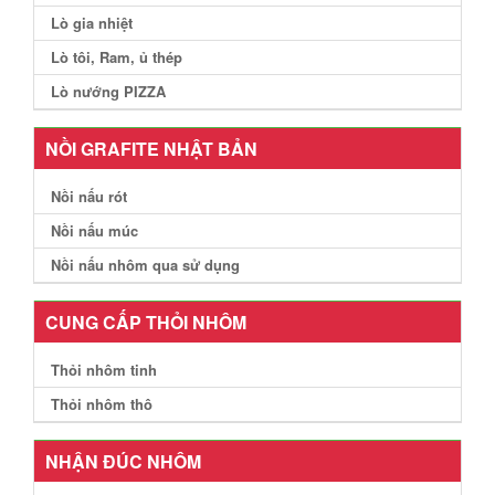
Lò gia nhiệt
Lò tôi, Ram, ủ thép
Lò nướng PIZZA
NỒI GRAFITE NHẬT BẢN
Nồi nấu rót
Nồi nấu múc
Nồi nấu nhôm qua sử dụng
CUNG CẤP THỎI NHÔM
Thỏi nhôm tinh
Thỏi nhôm thô
NHẬN ĐÚC NHÔM