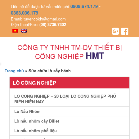
0909.674.179
-
Liên hệ để được tư vấn miễn phí
0363.036.179
Email: tuyencokhi@gmail.com
Điện thoại/Fax:
(08) 3736.7302
CÔNG TY TNHH TM-DV THIẾT BỊ
HMT
CÔNG NGHIỆP
Trang chủ
»
Sửa chữa lò sấy bánh
LÒ CÔNG NGHIỆP
LÒ CÔNG NGHIỆP – 20 LOẠI LÒ CÔNG NGHIỆP PHỔ
BIẾN HIỆN NAY
Lò Nấu Nhôm
Lò nấu nhôm cây Billet
Lò nấu nhôm phế liệu