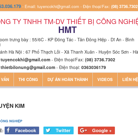
63.036.179
-
Email: tuyencokhi@gmail.com
-
Điện thoại/Fax:
(08) 3736.7302
NG TY TNHH TM-DV THIẾT BỊ CÔNG NGHI
HMT
om trưng bày : 55/6C - KP Đông Tác - Tân Đông Hiệp - Dĩ An - Bình
g
ánh Hà Nội : 67 Phố Thạch Lỗi - Xã Thanh Xuân - Huyện Sóc Sơn - Hà
:
tuyencokhi@gmail.com
- Điện thoại/Fax:
(08) 3736.7302
:
thietbilonung@gmail.com
- Điện thoại:
0363036179
 VẤN
THI CÔNG
DỰ ÁN HOÀN THÀNH
VIDEOS
LIÊN H
UYỆN KIM
CÔNG NGHIỆP
Facebook
Twitter
Google +
Ẻ: