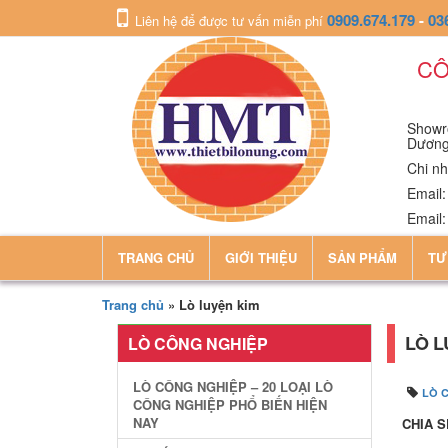
0909.674.179
-
03
Liên hệ để được tư vấn miễn phí
CÔ
Showro
Dươn
Chi nh
Email
Email
TRANG CHỦ
GIỚI THIỆU
SẢN PHẨM
TƯ
Trang chủ
»
Lò luyện kim
LÒ L
LÒ CÔNG NGHIỆP
LÒ CÔNG NGHIỆP – 20 LOẠI LÒ
LÒ 
CÔNG NGHIỆP PHỔ BIẾN HIỆN
NAY
CHIA S