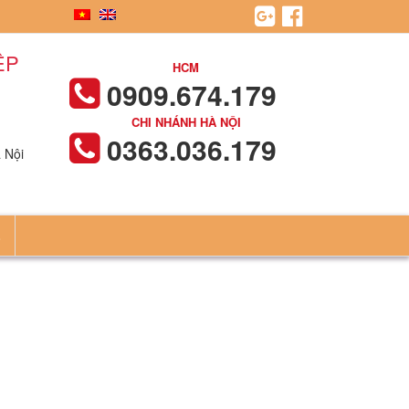
ỆP
HCM
0909.674.179
CHI NHÁNH HÀ NỘI
0363.036.179
 Nội
Ệ