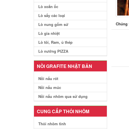
Lò xoắn ốc
Lò sấy các loại
Chúng t
Lò nung gốm sứ
Lò gia nhiệt
Lò tôi, Ram, ủ thép
Lò nướng PIZZA
NỒI GRAFITE NHẬT BẢN
Nồi nấu rót
Nồi nấu múc
Nồi nấu nhôm qua sử dụng
CUNG CẤP THỎI NHÔM
Thỏi nhôm tinh